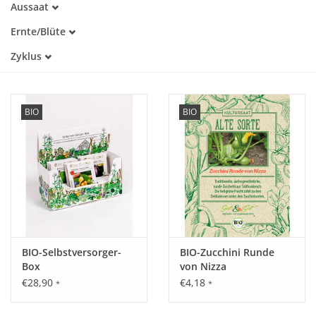
Aussaat
Alte Sorte
Februar
Trockenheitstolerant
Katalog
Ernte/Blüte
März
Warmkeimer
März
April
Zyklus
Kaltkeimer
April
Mai
Lichtkeimer
Einjährig
Mai
Juni
Dunkelkeimer
Juni
Juli
Juli
August
BIO
BIO
August
September
September
Oktober
Oktober
November
Dezember
BIO-Selbstversorger-
BIO-Zucchini Runde
Box
von Nizza
€28,90
€4,18
*
*