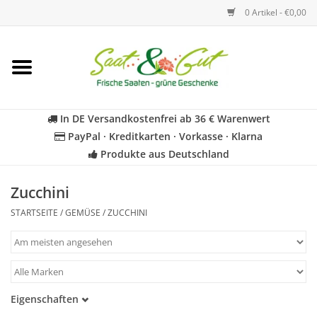
0 Artikel - €0,00
Startseite
Blumen
In DE Versandkostenfrei ab 36 € Warenwert
PayPal · Kreditkarten · Vorkasse · Klarna
Gemüse
Produkte aus Deutschland
Kräuter
Zucchini
STARTSEITE
/
GEMÜSE
/
ZUCCHINI
BIO
Für Kinder
Eigenschaften
Geschenkideen
Samenfest