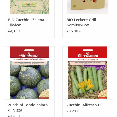
BIO-Zucchini 'Zelena
BIO Leckere Grill-
Tikvica'
Gemüse-Box
€4,18
€15,90
*
*
Zucchini Tondo chiaro
Zucchini Alfresco F1
di Nizza
€3,29
*
€2,85
*