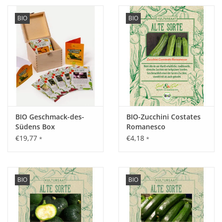
BIO
BIO
BIO Geschmack-des-
BIO-Zucchini Costates
Südens Box
Romanesco
€19,77
€4,18
*
*
BIO
BIO