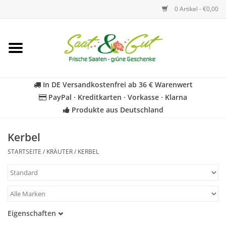
0 Artikel - €0,00
Startseite
Blumen
In DE Versandkostenfrei ab 36 € Warenwert
PayPal · Kreditkarten · Vorkasse · Klarna
Gemüse
Produkte aus Deutschland
Kräuter
Kerbel
STARTSEITE
/
KRÄUTER
/
KERBEL
BIO
Für Kinder
Eigenschaften
Geschenkideen
Samenfest