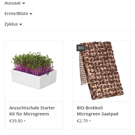
Aussaat
Warmkeimer
Februar
Lichtkeimer
Katalog
Ernte/Blüte
März
Februar
April
Zyklus
März
Mai
Einjährig
April
Mehrjährig
Mai
Juni
BIO
Juli
August
September
Oktober
Anzuchtschale Starter
BIO-Brokkoli
Kit für Microgreens
Microgreen Saatpad
€39,80
€2,79
*
*