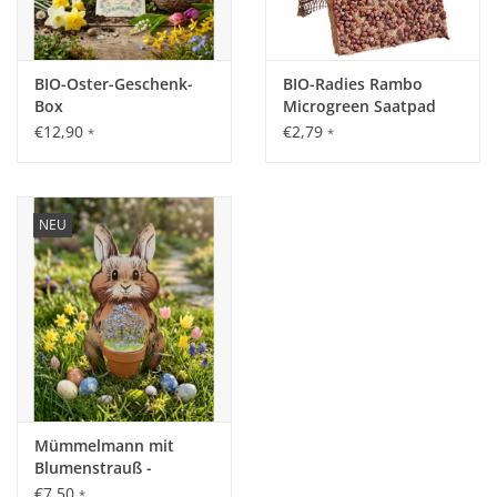
BIO-Oster-Geschenk-
BIO-Radies Rambo
Box
Microgreen Saatpad
€12,90
€2,79
*
*
NEU
Mümmelmann mit
Blumenstrauß -
Anzuchtset
€7,50
*