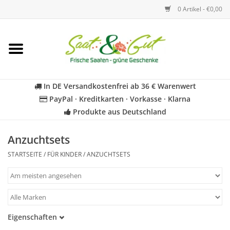
0 Artikel - €0,00
Startseite
Blumen
In DE Versandkostenfrei ab 36 € Warenwert
PayPal · Kreditkarten · Vorkasse · Klarna
Gemüse
Produkte aus Deutschland
Kräuter
Anzuchtsets
STARTSEITE
/
FÜR KINDER
/
ANZUCHTSETS
BIO
Für Kinder
Eigenschaften
Geschenkideen
Samenfest