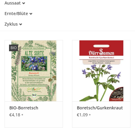
Aussaat
Alte Sorte
April
Warmkeimer
Katalog
Ernte/Blüte
Mai
Dunkelkeimer
Mai
Juni
Zyklus
Juni
Juli
Einjährig
Juli
August
August
September
BIO
Oktober
BIO-Borretsch
Boretsch/Gurkenkraut
€4,18
€1,09
*
*