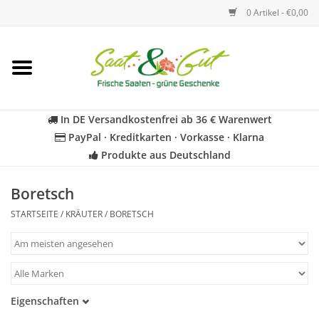
0 Artikel - €0,00
Startseite
Blumen
In DE Versandkostenfrei ab 36 € Warenwert
PayPal · Kreditkarten · Vorkasse · Klarna
Gemüse
Produkte aus Deutschland
Kräuter
Boretsch
STARTSEITE
/
KRÄUTER
/
BORETSCH
BIO
Für Kinder
Eigenschaften
Geschenkideen
Samenfest