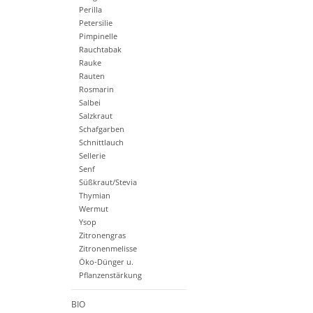
Perilla
Petersilie
Pimpinelle
Rauchtabak
Rauke
Rauten
Rosmarin
Salbei
Salzkraut
Schafgarben
Schnittlauch
Sellerie
Senf
Süßkraut/Stevia
Thymian
Wermut
Ysop
Zitronengras
Zitronenmelisse
Öko-Dünger u.
Pflanzenstärkung
BIO