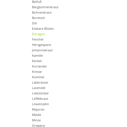
Beifuß
Bergbohnenkraut
Bohnenkraut
Boretsch
Dill
Essbare Blüten
Estragon
Fenchel
Herzgespann
Johanniskraut
Kamille
Kerbel
Koriander
Kresse
Kümmel
Labkräuter
Lavendel
Liebstöckel
Löffelkraut
Löwenzahn
Majoran
Melde
Minze
Oregano