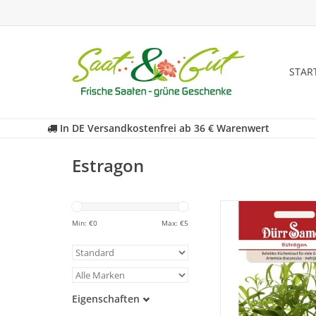
STAR
In DE Versandkostenfrei ab 36 € Warenwert
Estragon
Estragon ist ein b
Küchenkraut für Supp
Min: €
0
Max: €
5
Salate und Te
ZUM WARENKORB HI
Eigenschaften
Samenfest