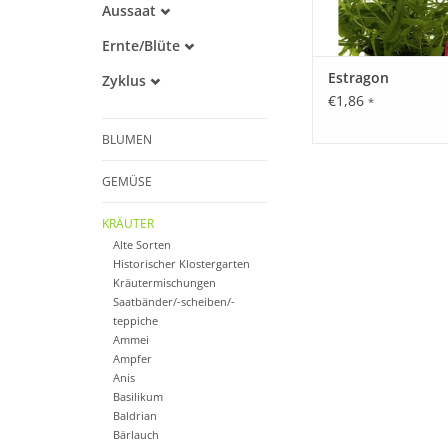
Aussaat
Alte Sorte
März
Warmkeimer
Ernte/Blüte
April
Lichtkeimer
Juni
Mai
Estragon
Zyklus
Juli
Juni
€1,86
Einjährig
*
August
Mehrjährig
BLUMEN
GEMÜSE
KRÄUTER
Alte Sorten
Historischer Klostergarten
Kräutermischungen
Saatbänder/-scheiben/-
teppiche
Ammei
Ampfer
Anis
Basilikum
Baldrian
Bärlauch