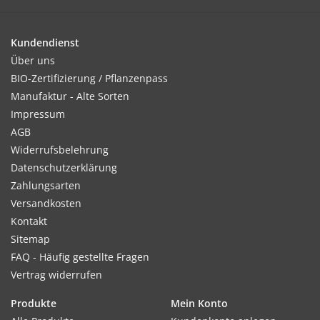
Kultur:
Bis zum Auflaufen schattig und feucht halten, dann hell und
Kundendienst
luftig weiterkultivieren. Im August/September auspflanzen.
Über uns
Pflanzabstand: 20 x 10 cm.
BIO-Zertifizierung / Pflanzenpass
Manufaktur - Alte Sorten
Impressum
AGB
Standort:
Widerrufsbelehrung
Sonnig
Datenschutzerklärung
Zahlungsarten
Versandkosten
Ernte / Blüte:
Kontakt
ab April - Mai
Sitemap
FAQ - Häufig gestellte Fragen
Vertrag widerrufen
Verwendung:
Produkte
Mein Konto
Verwendung für Beet, Balkon und Einfassungen.