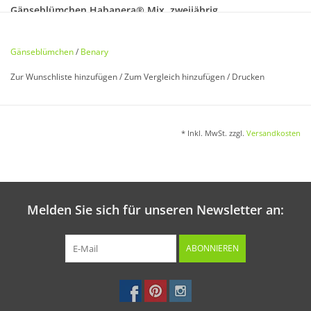
Gänseblümchen Habanera® Mix, zweijährig
Bellis perennis
Gänseblümchen
/
Benary
Große, dichtgefüllte Strahlenblüten in einzigartiger
Zur Wunschliste hinzufügen
/
Zum Vergleich hinzufügen
/
Drucken
Farbkombination. Zweijährig. 15 cm.
* Inkl. MwSt. zzgl.
Versandkosten
Aussaat:
Im Juni/Juli ins Freiland oder Frühbeetkasten. Samen leicht
bedecken.
Melden Sie sich für unseren Newsletter an:
Keimung:
ABONNIEREN
Bei ca. 18 °C in 7 - 14 Tagen.