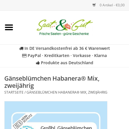
0 Artikel - €0,00
Startseite
Blumen
In DE Versandkostenfrei ab 36 € Warenwert
PayPal · Kreditkarten · Vorkasse · Klarna
Gemüse
Produkte aus Deutschland
Kräuter
Gänseblümchen Habanera® Mix,
zweijährig
STARTSEITE
/
GÄNSEBLÜMCHEN HABANERA® MIX, ZWEIJÄHRIG
BIO
Für Kinder
Geschenkideen