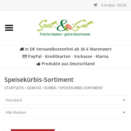
0 Artikel - €0,00
Startseite
Blumen
In DE Versandkostenfrei ab 36 € Warenwert
PayPal · Kreditkarten · Vorkasse · Klarna
Gemüse
Produkte aus Deutschland
Kräuter
Speisekürbis-Sortiment
STARTSEITE
/
GEMÜSE
/
KÜRBIS
/
SPEISEKÜRBIS-SORTIMENT
BIO
Für Kinder
Geschenkideen