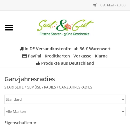
0 Artikel - €0,00
Startseite
Blumen
In DE Versandkostenfrei ab 36 € Warenwert
PayPal · Kreditkarten · Vorkasse · Klarna
Gemüse
Produkte aus Deutschland
Kräuter
Ganzjahresradies
STARTSEITE
/
GEMÜSE
/
RADIES
/
GANZJAHRESRADIES
BIO
Für Kinder
Eigenschaften
Geschenkideen
Samenfest