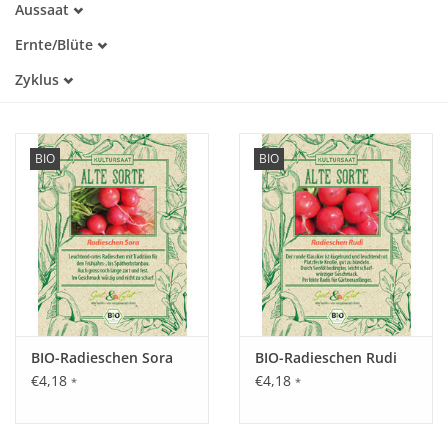
Aussaat
Alte Sorte
März
Warmkeimer
Katalog
Ernte/Blüte
April
Dunkelkeimer
April
Mai
Zyklus
Mai
Juni
Einjährig
Juni
Juli
Juli
August
August
BIO
BIO
September
Oktober
BIO-Radieschen Sora
BIO-Radieschen Rudi
€4,18
€4,18
*
*