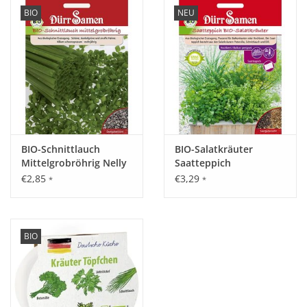
BIO
NEU
Katalog
BIO-Schnittlauch
BIO-Salatkräuter
Mittelgrobröhrig Nelly
Saatteppich
€2,85
€3,29
*
*
BIO