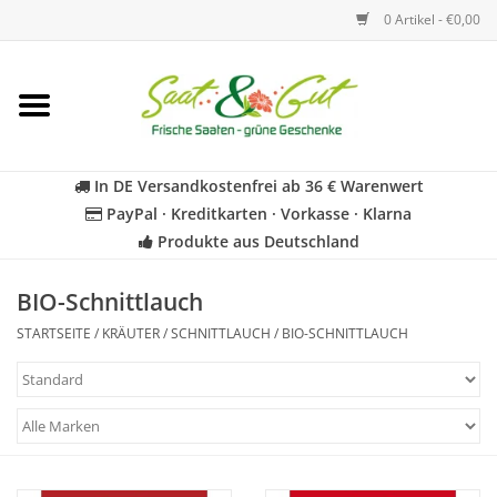
0 Artikel - €0,00
Startseite
Blumen
In DE Versandkostenfrei ab 36 € Warenwert
PayPal · Kreditkarten · Vorkasse · Klarna
Gemüse
Produkte aus Deutschland
Kräuter
BIO-Schnittlauch
STARTSEITE
/
KRÄUTER
/
SCHNITTLAUCH
/
BIO-SCHNITTLAUCH
BIO
Für Kinder
Geschenkideen