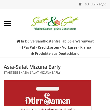
0 Artikel - €0,00
Startseite
Blumen
In DE Versandkostenfrei ab 36 € Warenwert
PayPal · Kreditkarten · Vorkasse · Klarna
Gemüse
Produkte aus Deutschland
Kräuter
Asia-Salat Mizuna Early
STARTSEITE
/
ASIA-SALAT MIZUNA EARLY
BIO
Für Kinder
Geschenkideen