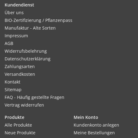
Kundendienst
Über uns
Kultur:
BIO-Zertifizierung / Pflanzenpass
Direktsaat mit 10–15cm Reihenabstand.
Manufaktur - Alte Sorten
Impressum
AGB
Widerrufsbelehrung
Standort:
Datenschutzerklärung
Sonnige, nicht zu trockene Lage. Bevorzugt schweren Boden,
Zahlungsarten
nährstoffreich, feucht und humos.
Versandkosten
Kontakt
Sitemap
Ernte / Blüte:
FAQ - Häufig gestellte Fragen
Kulturdauer 30 Tage im Sommer, 50 Tage im Winter. Ernte
Vertrag widerrufen
wie Schnittsalat als Rosette
Produkte
Mein Konto
Alle Produkte
Kundenkonto anlegen
Neue Produkte
Meine Bestellungen
Verwendung: