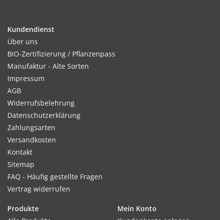
Kultur:
1 - 2 Wochen nach Aufgang pikieren.
Kundendienst
Über uns
BIO-Zertifizierung / Pflanzenpass
Manufaktur - Alte Sorten
Standort:
Impressum
Nährstoffreicher, durchlässiger Boden und sonniger Standort
AGB
bevorzugt.
Widerrufsbelehrung
Datenschutzerklärung
Zahlungsarten
Ernte / Blüte:
Versandkosten
Ab August - September
Kontakt
Sitemap
FAQ - Häufig gestellte Fragen
Vertrag widerrufen
Verwendung:
Sehr haltbare Schnittblume, Gartenpflanze.
Produkte
Mein Konto