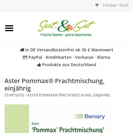
0 Artikel - €0,00
Startseite
Blumen
In DE Versandkostenfrei ab 36 € Warenwert
PayPal · Kreditkarten · Vorkasse · Klarna
Gemüse
Produkte aus Deutschland
Kräuter
Aster Pommax® Prachtmischung,
einjährig
STARTSEITE
/
ASTER POMMAX® PRACHTMISCHUNG, EINJÄHRIG
BIO
Für Kinder
Geschenkideen