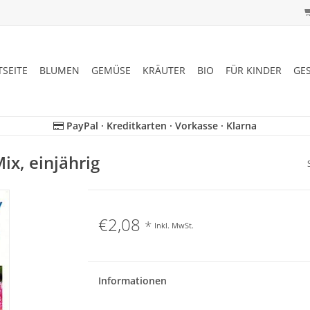
TSEITE
BLUMEN
GEMÜSE
KRÄUTER
BIO
FÜR KINDER
GE
PayPal · Kreditkarten · Vorkasse · Klarna
ix, einjährig
€2,08
*
Inkl. MwSt.
Informationen