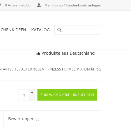
0 Artikel - €0,00
Mein Konto / Kundenkonto anlegen
SCHENKIDEEN
KATALOG
Produkte aus Deutschland
STARTSEITE
/
ASTER RIESEN PRINZESS FORMEL MIX, EINJÄHRIG
+
ZUM WARENKORB HINZUFÜGEN
-
Bewertungen
(0)