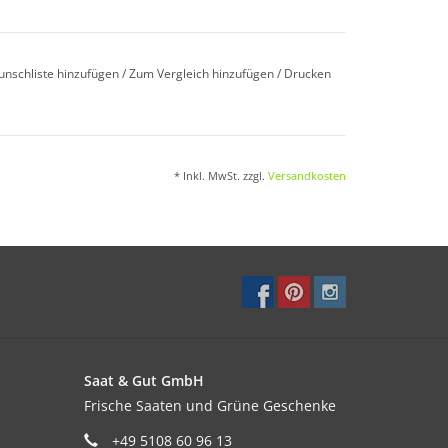
unschliste hinzufügen
/
Zum Vergleich hinzufügen
/
Drucken
ptimalen Temperatur von 10–16°C. Höhere
.
* Inkl. MwSt. zzgl.
Versandkosten
i Bedarf nach dem Auflaufen auf Abstand
Saat & Gut GmbH
eiche Böden, schwere Böden sind ungeeignet.
Frische Saaten und Grüne Geschenke
lzempfindlich.
+49 5108 60 96 13