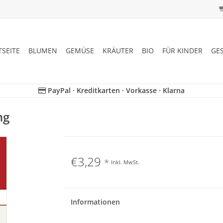
TSEITE
BLUMEN
GEMÜSE
KRÄUTER
BIO
FÜR KINDER
GE
PayPal · Kreditkarten · Vorkasse · Klarna
ng
€3,29
*
Inkl. MwSt.
Informationen