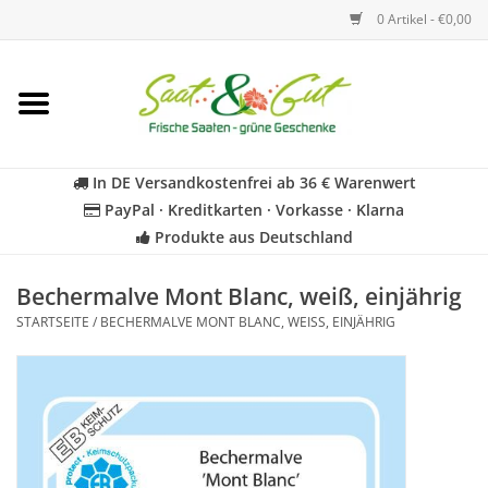
0 Artikel - €0,00
Startseite
Blumen
In DE Versandkostenfrei ab 36 € Warenwert
PayPal · Kreditkarten · Vorkasse · Klarna
Gemüse
Produkte aus Deutschland
Kräuter
Bechermalve Mont Blanc, weiß, einjährig
STARTSEITE
/
BECHERMALVE MONT BLANC, WEISS, EINJÄHRIG
BIO
Für Kinder
Geschenkideen