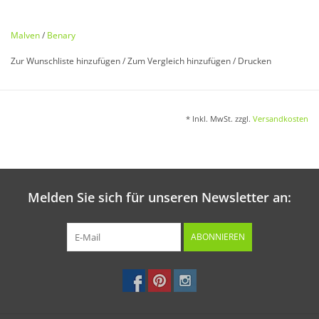
Lavatera trimestris
Malven
/
Benary
Attraktive reichblühende Sommerblume. Einjährig. 50 cm.
Zur Wunschliste hinzufügen
/
Zum Vergleich hinzufügen
/
Drucken
Aussaat:
* Inkl. MwSt. zzgl.
Versandkosten
Im März/April direkt ins Freiland oder in den Frühbeetkasten.
Melden Sie sich für unseren Newsletter an:
Keimung:
Bei ca. 15 °C in 7 - 14 Tagen.
ABONNIEREN
Kultur:
Nach dem Aufgang pikieren, im Freiland vereinzeln.