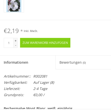
€2,19
*
Inkl. MwSt.
+
ZUM WARENKORB HINZUFÜGEN
-
Informationen
Bewertungen
(0)
Artikelnummer::
R002081
Verfügbarkeit:
Auf Lager
(8)
Lieferzeit:
2-4 Tage
Grundpreis:
€0,00 /
Bechermalve Mont Blanc, weiß, einjährig