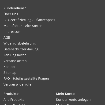
Pflanzabstand: 40 x 40 cm.
Kundendienst
Über uns
BIO-Zertifizierung / Pflanzenpass
Standort:
Manufaktur - Alte Sorten
Sonnig. Nährstoffreicher Boden vorteilhaft.
Impressum
AGB
Widerrufsbelehrung
Ernte / Blüte:
Datenschutzerklärung
Ab Juli - Oktober
Zahlungsarten
Versandkosten
Kontakt
Sitemap
Verwendung:
FAQ - Häufig gestellte Fragen
Für Beete und Rabatten. Ideale Schnittblume.
Vertrag widerrufen
Tipp:
Produkte
Mein Konto
Entfernen verwelkter Blüten fördert Nachblüte.
Alle Produkte
Kundenkonto anlegen