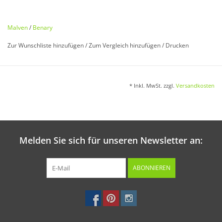
Lavatera trimestris
Malven
/
Benary
Attraktive reichblühende Sommerblume und
Zur Wunschliste hinzufügen
/
Zum Vergleich hinzufügen
/
Drucken
Bienenfutterpflanze. Einjährig. 60 cm.
* Inkl. MwSt. zzgl.
Versandkosten
Aussaat:
Im März/April direkt ins Freiland oder in den Frühbeetkasten.
Melden Sie sich für unseren Newsletter an:
Keimung:
Bei ca. 15 °C in ca. 2 Wochen.
ABONNIEREN
Kultur: