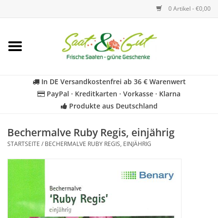
0 Artikel - €0,00
Startseite
Blumen
In DE Versandkostenfrei ab 36 € Warenwert
PayPal · Kreditkarten · Vorkasse · Klarna
Gemüse
Produkte aus Deutschland
Kräuter
Bechermalve Ruby Regis, einjährig
STARTSEITE
/
BECHERMALVE RUBY REGIS, EINJÄHRIG
BIO
Für Kinder
Geschenkideen