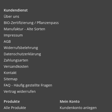
Nach dem Aufgang pikieren, im Freiland vereinzeln.
Pflanzabstand: 40 x 40 cm.
Kundendienst
Über uns
BIO-Zertifizierung / Pflanzenpass
Manufaktur - Alte Sorten
Standort:
Impressum
Sonnig. Nährstoffreicher Boden vorteilhaft.
AGB
Widerrufsbelehrung
Datenschutzerklärung
Ernte / Blüte:
Zahlungsarten
Ab Juli - Oktober
Versandkosten
Kontakt
Sitemap
FAQ - Häufig gestellte Fragen
Verwendung:
Vertrag widerrufen
Für Beete und Rabatten.
Produkte
Mein Konto
Tipp:
Alle Produkte
Kundenkonto anlegen