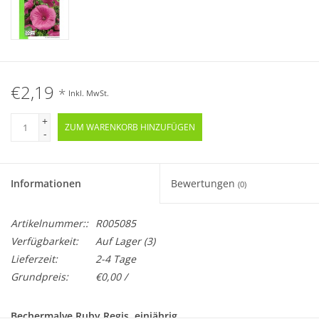
€2,19
*
Inkl. MwSt.
+
ZUM WARENKORB HINZUFÜGEN
-
Informationen
Bewertungen
(0)
Artikelnummer::
R005085
Verfügbarkeit:
Auf Lager
(3)
Lieferzeit:
2-4 Tage
Grundpreis:
€0,00 /
Bechermalve Ruby Regis, einjährig