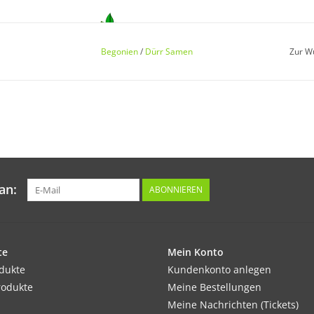
Keimung:
Begonien
/
Dürr Samen
Zur W
Keimung 10–14 Tage nach der Aussaat bei ei
pikieren und in kleinen Töpfen oder Schalen w
Kultur:
Ab Mitte Mai nach der Frostgefahr auspflanz
an:
ABONNIEREN
Standort:
te
Begonien lieben nährstoffreichen, humosen B
Mein Konto
odukte
Kundenkonto anlegen
rodukte
Meine Bestellungen
Ernte / Blüte:
Meine Nachrichten (Tickets)
Blütezeit unermüdlich ab Mai den ganzen So