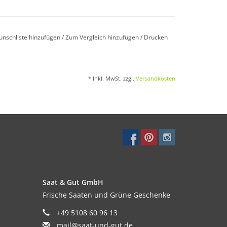
unschliste hinzufügen
/
Zum Vergleich hinzufügen
/
Drucken
ner optimalen Temperatur von 20–24°C. Einmal
eiterkultivieren.
* Inkl. MwSt. zzgl.
Versandkosten
en.
oden und sonnigen bis halbschattigen Standort.
Saat & Gut GmbH
Frische Saaten und Grüne Geschenke
+49 5108 60 96 13
mmer lang. Verblühte Blüten regelmäßig
mail@saat-und-gut.de