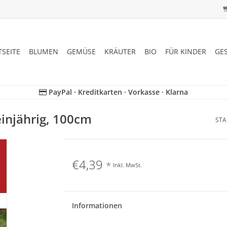
TSEITE
BLUMEN
GEMÜSE
KRÄUTER
BIO
FÜR KINDER
GE
PayPal · Kreditkarten · Vorkasse · Klarna
einjährig, 100cm
STA
€4,39
*
Inkl. MwSt.
Informationen