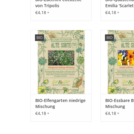
von Tripolis
Emilia 'Scarle
€4,18
€4,18
*
*
Erleben Sie unsere Elfengarten
Erleben Sie un
BIO
BIO
Mischung mit seltenen,
Blüten Mischung 
historischen Blumen wieder, die
historischen Blum
fast in Vergessenheit geraten
fast in Vergesse
sind!
sind
ZUM WARENKORB HINZUFÜGEN
ZUM WARENKORB
BIO-Elfengarten niedrige
BIO-Essbare B
Mischung
Mischung
€4,18
€4,18
*
*