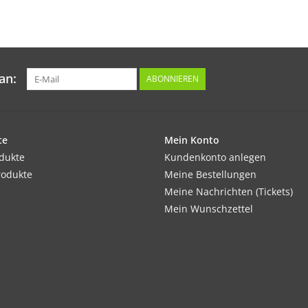
Schöne Begleitpflanze zu Rosen.
Inhalt:
0,5 g
an:
ABONNIEREN
te
Mein Konto
odukte
Kundenkonto anlegen
rodukte
Meine Bestellungen
Meine Nachrichten (Tickets)
Mein Wunschzettel