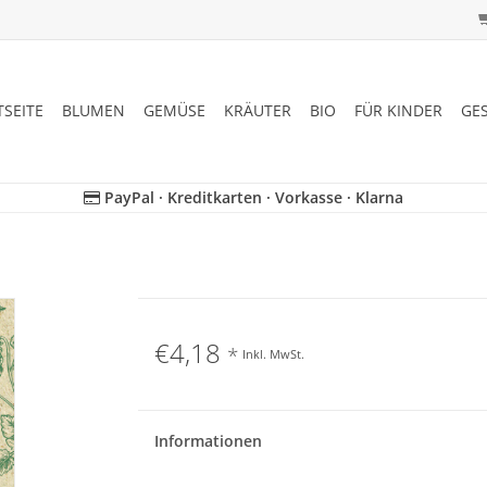
TSEITE
BLUMEN
GEMÜSE
KRÄUTER
BIO
FÜR KINDER
GE
PayPal · Kreditkarten · Vorkasse · Klarna
€4,18
*
Inkl. MwSt.
Informationen