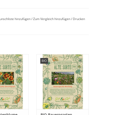
ammt ursprünglich aus dem Kaukasus.
ömen einen angenehmen, süßen und blumigen
unschliste hinzufügen
/
Zum Vergleich hinzufügen
/
Drucken
e unsere seltene,
Erleben Sie unsere
BIO
 Studentenblume
Bauerngarten Mischung
st in Vergessenheit
mit seltenen, historischen
ten ist!
Blumen wieder, die fast in
Vergessenheit geraten sind!
ORB HINZUFÜGEN
ZUM WARENKORB HINZUFÜGEN
ntenblume
BIO-Bauerngarten