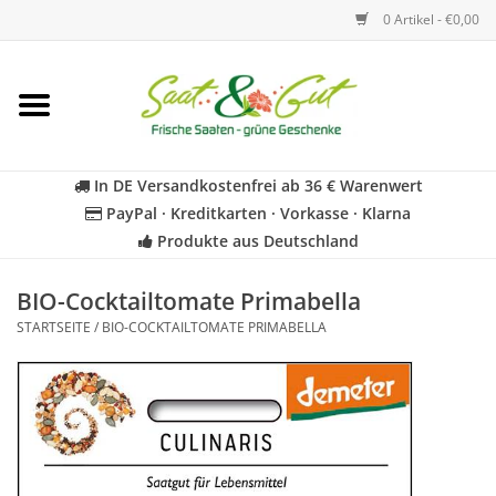
0 Artikel - €0,00
Startseite
Blumen
In DE Versandkostenfrei ab 36 € Warenwert
PayPal · Kreditkarten · Vorkasse · Klarna
Gemüse
Produkte aus Deutschland
Kräuter
BIO-Cocktailtomate Primabella
STARTSEITE
/
BIO-COCKTAILTOMATE PRIMABELLA
BIO
Für Kinder
Geschenkideen