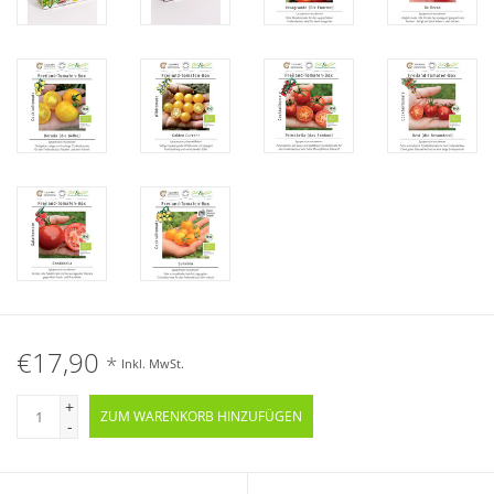
€17,90
*
Inkl. MwSt.
+
ZUM WARENKORB HINZUFÜGEN
-