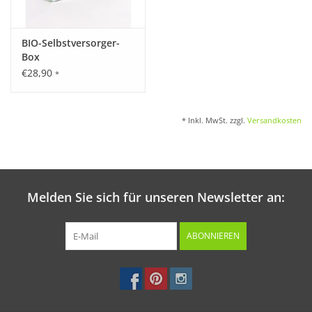
Cocktailtomate
"Sunviva"
- 7 Korn
Fleischtomate
"Vivagrande"
- 7 Korn
BIO-Selbstversorger-
Cocktailtomate
"Dorada" -
7 Korn
Box
Wildtomate
"Golden Currant"
- 7 Korn
€28,90
*
Ovale Tomate
"De Berao"
- 7 Korn
* Inkl. MwSt. zzgl.
Versandkosten
B:H:T: 120 x 220 x 90 mm
Melden Sie sich für unseren Newsletter an:
ABONNIEREN