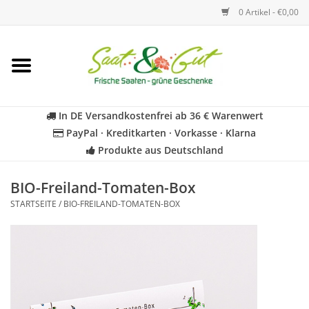
0 Artikel - €0,00
Startseite
Blumen
In DE Versandkostenfrei ab 36 € Warenwert
PayPal · Kreditkarten · Vorkasse · Klarna
Gemüse
Produkte aus Deutschland
Kräuter
BIO-Freiland-Tomaten-Box
STARTSEITE
/
BIO-FREILAND-TOMATEN-BOX
BIO
Für Kinder
Geschenkideen