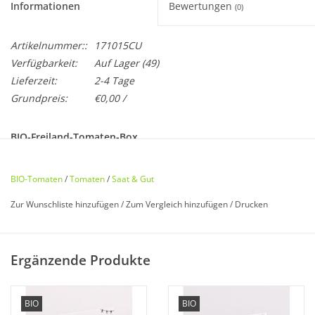
Informationen
Bewertungen
(0)
Artikelnummer::
171015CU
Verfügbarkeit:
Auf Lager
(49)
Lieferzeit:
2-4 Tage
Grundpreis:
€0,00 /
BIO-Freiland-Tomaten-Box
8 ausgesuchte, schmackhafte Tomatensorten
Trockenheitstolerant
BIO-Tomaten
/
Tomaten
/
Saat & Gut
Zur Wunschliste hinzufügen
/
Zum Vergleich hinzufügen
/
Drucken
Ergänzende Produkte
BIO
BIO