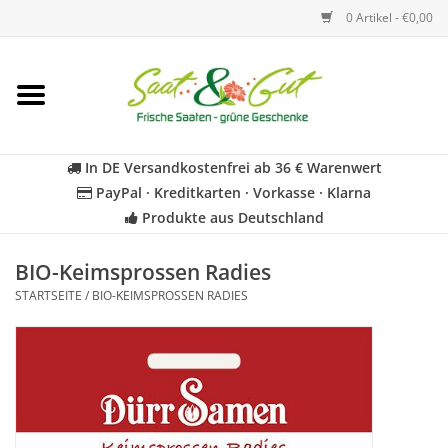
0 Artikel - €0,00
Startseite
Blumen
In DE Versandkostenfrei ab 36 € Warenwert
PayPal · Kreditkarten · Vorkasse · Klarna
Gemüse
Produkte aus Deutschland
Kräuter
BIO-Keimsprossen Radies
STARTSEITE
/
BIO-KEIMSPROSSEN RADIES
BIO
Für Kinder
Geschenkideen