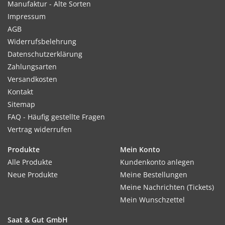
Manufaktur - Alte Sorten
Impressum
AGB
Widerrufsbelehrung
Verwendung:
Datenschutzerklärung
Sprossen und Keimlinge können sehr vielseitig als Beilage zu
Zahlungsarten
verschiedensten Gerichten und als Zugabe zu Salaten und
Versandkosten
Suppen verwendet werden. Ebenfalls sind sprossen bestens
Kontakt
zum Verzieren von Speisen geeignet.
Sitemap
FAQ - Häufig gestellte Fragen
Tipp:
Vertrag widerrufen
Je länger die Keimlinge stehen, desto milder wird der
Produkte
Mein Konto
Geschmack.
Alle Produkte
Kundenkonto anlegen
Neue Produkte
Meine Bestellungen
Inhalt:
Meine Nachrichten (Tickets)
75 g
Mein Wunschzettel
Saat & Gut GmbH