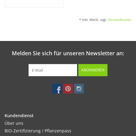
Keimung:
* Inkl. MwSt. zzgl.
Versandkosten
Bei einer Temperatur von 18 – 22°C nach 1 – 2 Tagen.
Melden Sie sich für unseren Newsletter an:
Kultur:
Das Saatgut gleichmäßig verteilen und 2-3 mal täglich
wässern.
ABONNIEREN
Standort:
Heller Standort fördert die Keimung und das Wachstum.
Kundendienst
Über uns
Ernte / Blüte:
BIO-Zertifizierung / Pflanzenpass
Nach 5 – 7 Tagen.