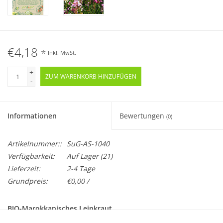
€4,18
*
Inkl. MwSt.
+
ZUM WARENKORB HINZUFÜGEN
-
Informationen
Bewertungen
(0)
Artikelnummer::
SuG-AS-1040
Verfügbarkeit:
Auf Lager
(21)
Lieferzeit:
2-4 Tage
Grundpreis:
€0,00 /
BIO-Marokkanisches Leinkraut
Einjährig · Samenfest