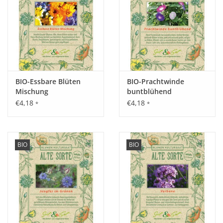
Standort:
Sonnig- halbschattig, trockene Lage, ansonsten anspruchslos.
Ernte / Blüte:
BIO-Essbare Blüten
BIO-Prachtwinde
Juni - September.
Mischung
buntblühend
€4,18
€4,18
*
*
Verwendung:
Eignet sich hervorragend als Schnittblume, jedoch auch ein
BIO
BIO
Blickfang bei Beeteinfassungen und zwischen Stauden.
Tipp:
Auch für Kübel oder Blumenkasten geeignet.