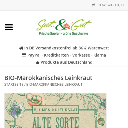
0 Artikel - €0,00
Startseite
Blumen
In DE Versandkostenfrei ab 36 € Warenwert
PayPal · Kreditkarten · Vorkasse · Klarna
Gemüse
Produkte aus Deutschland
Kräuter
BIO-Marokkanisches Leinkraut
STARTSEITE
/
BIO-MAROKKANISCHES LEINKRAUT
BIO
Für Kinder
Geschenkideen