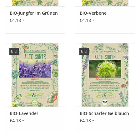
Inhalt:
Reicht für ca. 150 Pflanzen.
BIO-Jungfer im Grünen
BIO-Verbene
€4,18
€4,18
*
*
BIO
BIO
BIO-Lavendel
BIO-Scharfer Gelblauch
€4,18
€4,18
*
*