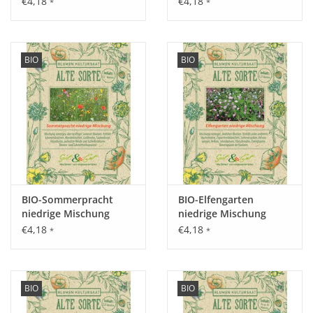
€4,18
€4,18
*
*
BIO
BIO
Aussaat:
Vorziehen ab März oder direkt im Freiland von Mai - Juni.
Keimung:
Optimale Keimung bei 18 - 23°C, nach ca. 10 - 20 Tagen.
BIO-Sommerpracht
BIO-Elfengarten
niedrige Mischung
niedrige Mischung
€4,18
€4,18
Kultur:
*
*
Pflanzabstand 5 cm in der Reihe, 20 cm zwischen den Reihen
oder dichter in Horsten.
Saattiefe: ca. 0,5 cm, nur leicht mit Erde bedecken.
BIO
BIO