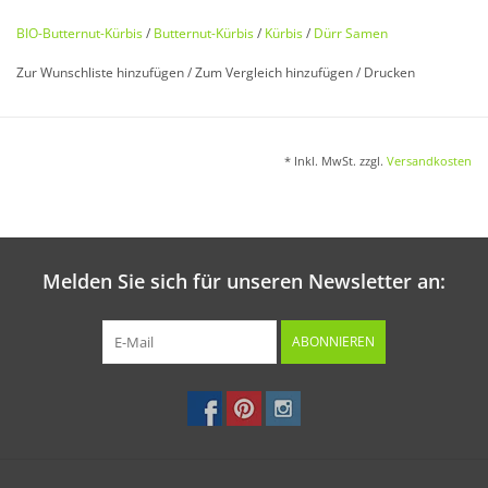
BIO-Butternut-Kürbis
/
Butternut-Kürbis
/
Kürbis
/
Dürr Samen
Zur Wunschliste hinzufügen
/
Zum Vergleich hinzufügen
/
Drucken
Bio zertifiziert nach DE-ÖKO-006
* Inkl. MwSt. zzgl.
Versandkosten
Aus ökologischer Erzeugung. Kleinfallender und
frühreifender
Butternut-Kürbis mit
idealem Fruchtgewicht
von 1–1,2 kg. Das Fruchtfleisch ist intensiv dunkel gefärbt.
Melden Sie sich für unseren Newsletter an:
ABONNIEREN
Saatguttüte hergestellt aus
umweltfreundlichem Graspapier
!
Aussaat: