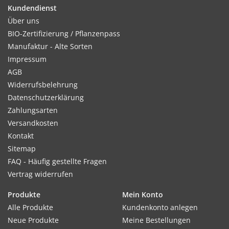
Ab Mitte März in kleinen Töpfen im Zimmer vorziehen oder
Kundendienst
Freilandsaat ab Mitte Mai. Saattiefe 2–3cm.
Über uns
BIO-Zertifizierung / Pflanzenpass
Manufaktur - Alte Sorten
Impressum
Keimung:
AGB
Nach 1–2 Wochen ab einer Mindestbodentemperatur von
Widerrufsbelehrung
12°C, optimal sind 24°C. 'Warme Füße' durch Kompost oder
Datenschutzerklärung
Pferdemist empfehlenswert.
Zahlungsarten
Versandkosten
Kontakt
Sitemap
Kultur:
FAQ - Häufig gestellte Fragen
Reihenabstand ca. 3m, in der Reihe 0,5–1,0m. Pro Pflanzstelle
Vertrag widerrufen
3–4 Samenkörner auslegen, bei Vorzucht 2 Körner pro Topf,
die stärkste Pflanze übrig lassen.
Produkte
Mein Konto
Alle Produkte
Kundenkonto anlegen
Neue Produkte
Meine Bestellungen