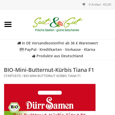
0 Artikel - €0,00
Startseite
Blumen
In DE Versandkostenfrei ab 36 € Warenwert
PayPal · Kreditkarten · Vorkasse · Klarna
Gemüse
Produkte aus Deutschland
Kräuter
BIO-Mini-Butternut-Kürbis Tiana F1
STARTSEITE
/
BIO-MINI-BUTTERNUT-KÜRBIS TIANA F1
BIO
Für Kinder
Geschenkideen