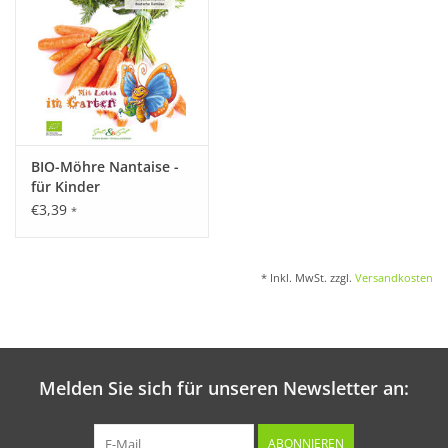
Kultur:
Reihenabstand: 15 – 20 cm, in der Reihe 6 – 8 cm. Bei Bedarf
nach dem Auflaufen rechtzeitig auf Abstand verziehen.
BIO-Möhre Nantaise -
Saattiefe: 1 - 1,5 cm.
für Kinder
€3,39
*
Standort:
* Inkl. MwSt. zzgl.
Versandkosten
Liebt sonnigen und luftigen Platz. Boden gleichmäßig feucht
halten.
Ernte / Blüte:
Melden Sie sich für unseren Newsletter an:
Ernte nach ca. 2 Wochen. Ende April bis Mitte Oktober.
ABONNIEREN