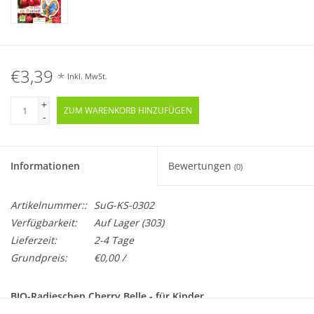
€3,39
*
Inkl. MwSt.
+
ZUM WARENKORB HINZUFÜGEN
-
Informationen
Bewertungen
(0)
Artikelnummer::
SuG-KS-0302
Verfügbarkeit:
Auf Lager
(303)
Lieferzeit:
2-4 Tage
Grundpreis:
€0,00 /
BIO-Radieschen Cherry Belle - für Kinder
Raphanus sativus var. Sativus