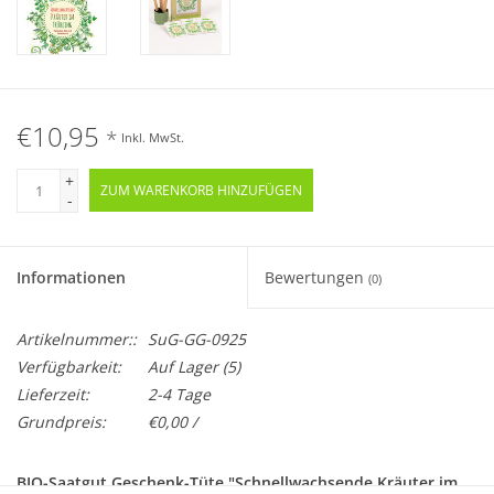
€10,95
*
Inkl. MwSt.
+
ZUM WARENKORB HINZUFÜGEN
-
Informationen
Bewertungen
(0)
Artikelnummer::
SuG-GG-0925
Verfügbarkeit:
Auf Lager
(5)
Lieferzeit:
2-4 Tage
Grundpreis:
€0,00 /
BIO-Saatgut Geschenk-Tüte "Schnellwachsende Kräuter im