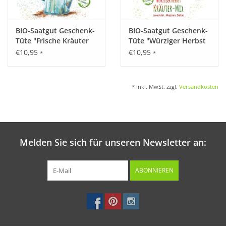
BIO-Saatgut Geschenk-
BIO-Saatgut Geschenk-
Tüte "Frische Kräuter
Tüte "Würziger Herbst
und Blumen"
Kräuter Mix"
€10,95
€10,95
*
*
* Inkl. MwSt. zzgl.
Versandkosten
Melden Sie sich für unseren Newsletter an:
ABONNIEREN