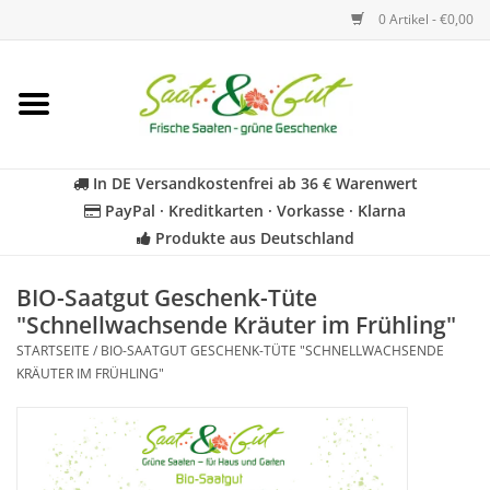
0 Artikel - €0,00
Startseite
Blumen
In DE Versandkostenfrei ab 36 € Warenwert
PayPal · Kreditkarten · Vorkasse · Klarna
Gemüse
Produkte aus Deutschland
Kräuter
BIO-Saatgut Geschenk-Tüte
"Schnellwachsende Kräuter im Frühling"
STARTSEITE
/
BIO-SAATGUT GESCHENK-TÜTE "SCHNELLWACHSENDE
BIO
KRÄUTER IM FRÜHLING"
Für Kinder
Geschenkideen