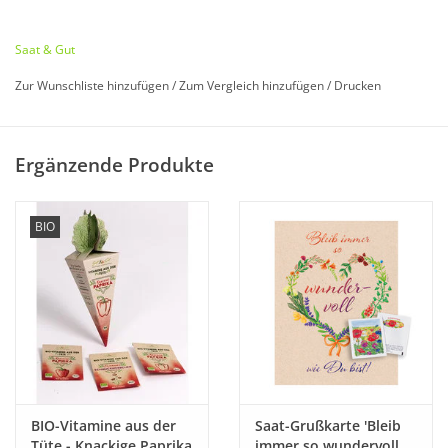
Frühling"
Samenfest
Saat & Gut
Zur Wunschliste hinzufügen
/
Zum Vergleich hinzufügen
/
Drucken
Ergänzende Produkte
BIO
Bio zertifiziert nach DE-ÖKO-006
In der Gartenglück Geschenktasche erwarten Sie jeweils 3
ausgesuchte Bio-Saaten und 3 praktische Birkenholz-
Pflanzstäbchen!
BIO-Vitamine aus der
Saat-Grußkarte 'Bleib
Tüte - Knackige Paprika
immer so wundervoll