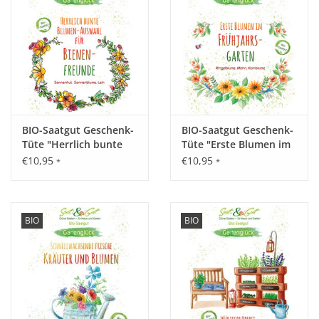
Dill
Sehr aromatisches und beliebtes Gewürzkraut. Getrocknete
Dillspitzen verfeinern Salate und Dressings. Ist
hocharomatisch.
Pflanz- und Anbauhinweise sind direkt auf den Saatbeuteln
BIO-Saatgut Geschenk-
BIO-Saatgut Geschenk-
ausführlich beschrieben.
Tüte "Herrlich bunte
Tüte "Erste Blumen im
Blumen-Auswahl f.
Frühjahrsgarten"
€10,95
€10,95
*
*
Bienenfreunde"
BIO
BIO