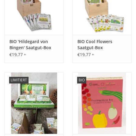
Harmonie. Mit jedem Blick spüren
Sie Gelassenheit und Freude an der Natur. Füllen Sie Ihre
grünen Rückzugsorte mit Leben
und lassen sich inspirieren.
Inhalt der Holzbox:
BIO 'Hildegard von
BIO Cool Flowers
Bingen' Saatgut-Box
Saatgut-Box
8 x samenfestes Bio Saatgut in einzelnen Beuteln
€19,77
€19,77
*
*
Größe:
L/B/H: 112 x 112 x 105 mm
LIMITIERT
BIO
Gewicht:
270 g