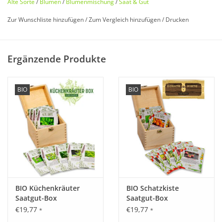
Alte Sorte
/
Blumen
/
Blumenmischung
/
Saat & Gut
Zur Wunschliste hinzufügen
/
Zum Vergleich hinzufügen
/
Drucken
Ergänzende Produkte
BIO
BIO
Bio zertifiziert nach DE-ÖKO-006
Bio Blumen-Saaten für ein schattiges
Plätzchen.
✓ Löwenmäulchen Mischung
✓ Gartenakelei
✓ Echtes Lungenkraut
BIO Küchenkräuter
BIO Schatzkiste
✓ Frauenmantel
Saatgut-Box
Saatgut-Box
✓ Schwalbenwurz-Einzian
€19,77
€19,77
*
*
✓ Heidelbeere