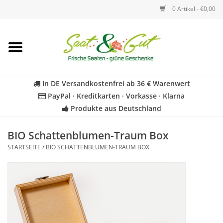
0 Artikel - €0,00
Startseite
Blumen
In DE Versandkostenfrei ab 36 € Warenwert
PayPal · Kreditkarten · Vorkasse · Klarna
Gemüse
Produkte aus Deutschland
Kräuter
BIO Schattenblumen-Traum Box
STARTSEITE
/
BIO SCHATTENBLUMEN-TRAUM BOX
BIO
Für Kinder
Geschenkideen