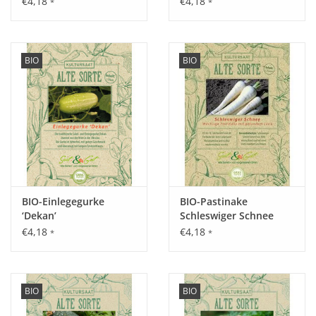
€4,18
€4,18
*
*
Aussaat:
BIO
BIO
Im Freiland von April - August.
Keimung:
Optimale Keimung bei 12 - 22°C, nach ca. 7 - 14 Tagen.
BIO-Einlegegurke
BIO-Pastinake
Kultur:
‘Dekan’
Schleswiger Schnee
Pflanzabstand 4 - 10 cm in der Reihe, 20 cm zwischen den
€4,18
€4,18
*
*
Reihen.
Saattiefe: 2 cm.
BIO
BIO