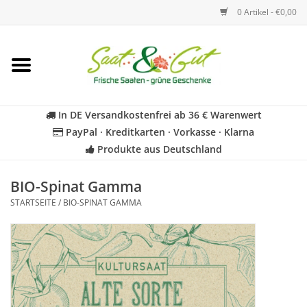
0 Artikel - €0,00
Startseite
Blumen
In DE Versandkostenfrei ab 36 € Warenwert
PayPal · Kreditkarten · Vorkasse · Klarna
Gemüse
Produkte aus Deutschland
Kräuter
BIO-Spinat Gamma
STARTSEITE
/
BIO-SPINAT GAMMA
BIO
Für Kinder
Geschenkideen