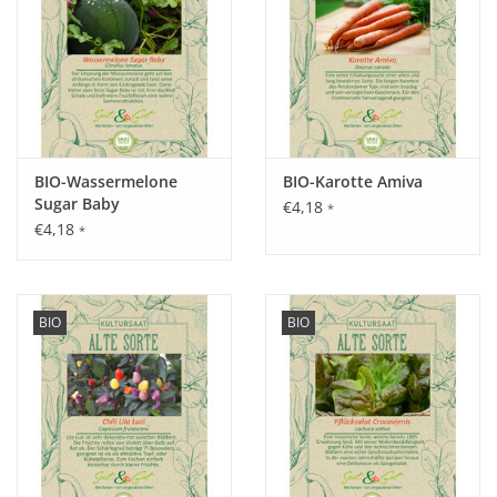
Standort:
Sonnig bis halbschattig, lockerer, tiefgründiger, feuchter
Boden.
Ernte / Blüte:
Mai - September.
BIO-Wassermelone
BIO-Karotte Amiva
Sugar Baby
€4,18
*
€4,18
*
Verwendung:
Gekocht als Gemüsebeilage oder aber in einer Spinat
BIO
BIO
Gorgonzolasauce zu Pasta.
Tipp:
Das Beet unkrautfrei halten und gießen, andernfalls können
die Blätter schnell welken.