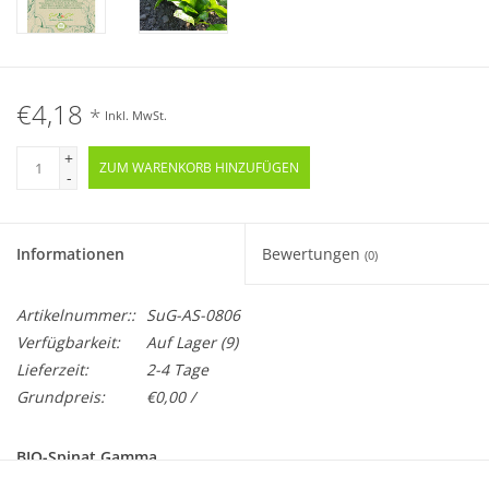
€4,18
*
Inkl. MwSt.
+
ZUM WARENKORB HINZUFÜGEN
-
Informationen
Bewertungen
(0)
Artikelnummer::
SuG-AS-0806
Verfügbarkeit:
Auf Lager
(9)
Lieferzeit:
2-4 Tage
Grundpreis:
€0,00 /
BIO-Spinat Gamma
Samenfest