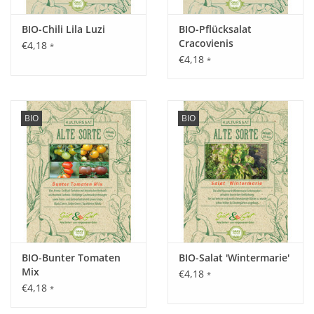
Inhalt:
BIO-Chili Lila Luzi
BIO-Pflücksalat
25 g
Cracovienis
€4,18
*
€4,18
*
BIO
BIO
BIO-Bunter Tomaten
BIO-Salat 'Wintermarie'
Mix
€4,18
*
€4,18
*