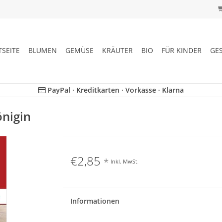
TSEITE
BLUMEN
GEMÜSE
KRÄUTER
BIO
FÜR KINDER
GE
PayPal · Kreditkarten · Vorkasse · Klarna
nigin
€2,85
*
Inkl. MwSt.
Informationen