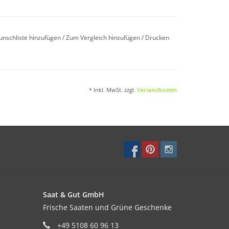
u erwarten. Spätere Aussaaten sind bis Mitte
Stange.
unschliste hinzufügen
/
Zum Vergleich hinzufügen
/
Drucken
* Inkl. MwSt. zzgl.
Versandkosten
aat sollte nicht in nassen, kalten Böden erfolgen.
0cm, Reihenabstand 100cm. Bei einer Wuchshöhe
ßig auflockern.
Saat & Gut GmbH
Frische Saaten und Grüne Geschenke
+49 5108 60 96 13