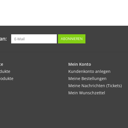
Balkon.
Inhalt:
0,15 g
an:
ABONNIEREN
te
Mein Konto
odukte
Kundenkonto anlegen
rodukte
Meine Bestellungen
Meine Nachrichten (Tickets)
Mein Wunschzettel