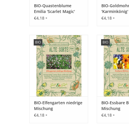
BIO-Quastenblume
BIO-Goldmoh
Emilia 'Scarlet Magic'
'Karminkönig'
€4,18
€4,18
*
*
Erleben Sie unsere Elfengarten
Erleben Sie un
BIO
BIO
Mischung mit seltenen,
Blüten Mischung 
historischen Blumen wieder, die
historischen Blum
fast in Vergessenheit geraten
fast in Vergesse
sind!
sind
ZUM WARENKORB HINZUFÜGEN
ZUM WARENKORB
BIO-Elfengarten niedrige
BIO-Essbare B
Mischung
Mischung
€4,18
€4,18
*
*