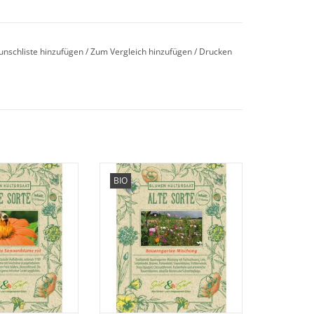
er vor, dass die Blüten in ein gestreiftes Muster
Laub blüht
reichlich
, dabei auch noch hoch und
unschliste hinzufügen
/
Zum Vergleich hinzufügen
/
Drucken
teht.
im Freiland pflanzen.
e unsere seltene,
Erleben Sie unsere
BIO
e Mexikanische
Bauerngarten Mischung
ieder, die fast in
mit seltenen, historischen
it geraten ist!
Blumen wieder, die fast in
Vergessenheit geraten sind!
 10 Tagen.
ORB HINZUFÜGEN
ZUM WARENKORB HINZUFÜGEN