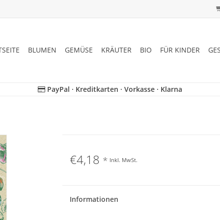
TSEITE
BLUMEN
GEMÜSE
KRÄUTER
BIO
FÜR KINDER
GE
PayPal · Kreditkarten · Vorkasse · Klarna
€4,18
*
Inkl. MwSt.
Informationen