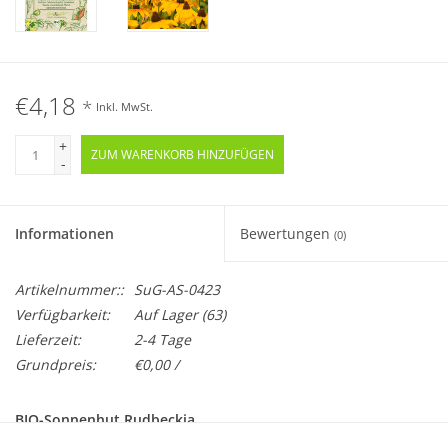
€4,18
*
Inkl. MwSt.
+
ZUM WARENKORB HINZUFÜGEN
-
Informationen
Bewertungen
(0)
Artikelnummer::
SuG-AS-0423
Verfügbarkeit:
Auf Lager
(63)
Lieferzeit:
2-4 Tage
Grundpreis:
€0,00 /
BIO-Sonnenhut Rudbeckia
Mehrjährig · Samenfest