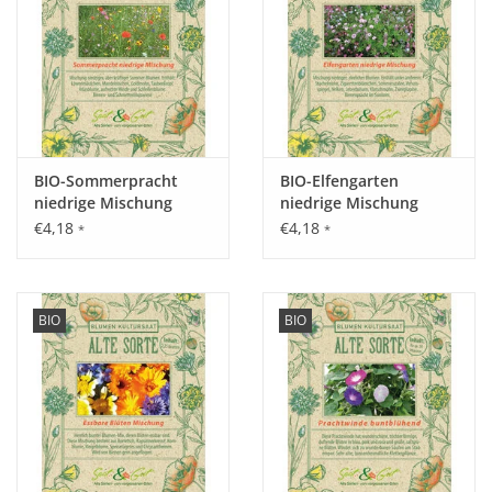
Standort:
Vollsonnig, sandig-humose Böden, Staunässe vermeiden.
Ernte / Blüte:
BIO-Sommerpracht
BIO-Elfengarten
Juli - Oktober.
niedrige Mischung
niedrige Mischung
€4,18
€4,18
*
*
Verwendung:
Sehr dankbare Schnitt- und Trockenblume.
BIO
BIO
Tipp:
Die Blüten halten sich in der Vase bis zu 2 Wochen, wenn sie
voll geöffnet geschnitten werden. Für Schnittzwecke warten,
bis Blütenstiel ausreichend ausgehärtet ist.