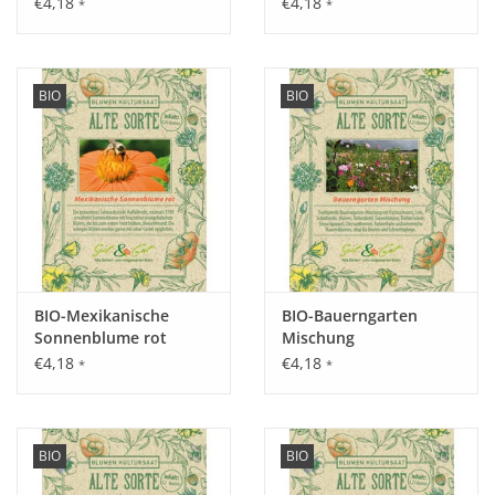
€4,18
€4,18
*
*
BIO
BIO
Aussaat:
März – Mai vorziehen, ab April in Töpfe umpflanzen, oder von
Mai - Anfang Juni auspflanzen.
Keimung:
Optimal sind 16 - 20 Grad Bodentemperatur.
BIO-Mexikanische
BIO-Bauerngarten
Sonnenblume rot
Mischung
€4,18
€4,18
*
*
Kultur:
Pflanzabstand 30 x 30 cm.
Saattiefe: 0,5 - 1 cm.
BIO
BIO