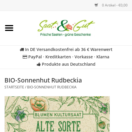
0 Artikel - €0,00
Startseite
Blumen
In DE Versandkostenfrei ab 36 € Warenwert
PayPal · Kreditkarten · Vorkasse · Klarna
Gemüse
Produkte aus Deutschland
Kräuter
BIO-Sonnenhut Rudbeckia
STARTSEITE
/
BIO-SONNENHUT RUDBECKIA
BIO
Für Kinder
Geschenkideen