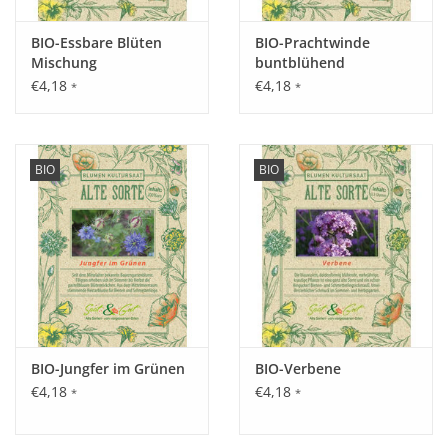
Inhalt:
BIO-Essbare Blüten
BIO-Prachtwinde
0,5 g
Mischung
buntblühend
€4,18
€4,18
*
*
BIO
BIO
BIO-Jungfer im Grünen
BIO-Verbene
€4,18
€4,18
*
*