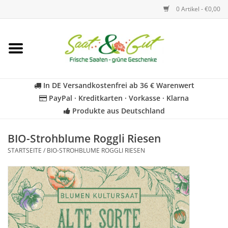
0 Artikel - €0,00
Startseite
Blumen
In DE Versandkostenfrei ab 36 € Warenwert
PayPal · Kreditkarten · Vorkasse · Klarna
Gemüse
Produkte aus Deutschland
Kräuter
BIO-Strohblume Roggli Riesen
STARTSEITE
/
BIO-STROHBLUME ROGGLI RIESEN
BIO
Für Kinder
Geschenkideen