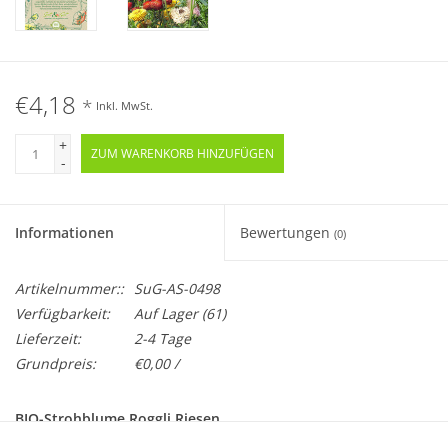
€4,18
*
Inkl. MwSt.
+
ZUM WARENKORB HINZUFÜGEN
-
Informationen
Bewertungen
(0)
Artikelnummer::
SuG-AS-0498
Verfügbarkeit:
Auf Lager
(61)
Lieferzeit:
2-4 Tage
Grundpreis:
€0,00 /
BIO-Strohblume Roggli Riesen
Einjährig · Samenfest