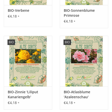
Inhalt:
0,45 g
BIO-Verbene
BIO-Sonnenblume
Primrose
€4,18
*
€4,18
*
BIO
BIO
BIO-Zinnie 'Liliput
BIO-Atlasblume
Kanariengelb'
'Azaleenschau'
€4,18
€4,18
*
*