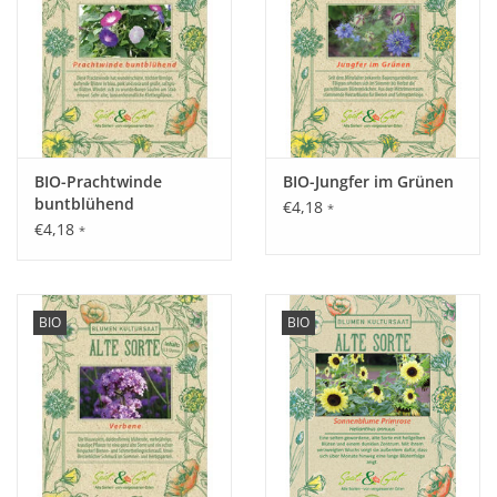
Standort:
Sonnig, humoser, nährstoffreicher, gut durchlässiger Boden.
Ernte / Blüte:
Juli - Oktober.
BIO-Prachtwinde
BIO-Jungfer im Grünen
buntblühend
€4,18
*
€4,18
*
Verwendung:
Eine äußerst dekorative Schnittblume die auch von Bienen
und anderen bestäubenden Insekten besucht wird.
BIO
BIO
Tipp:
Regelmäßiges Gießen ist im Sommer unerlässlich, morgens
und abends sind ideale Zeitpunkte.