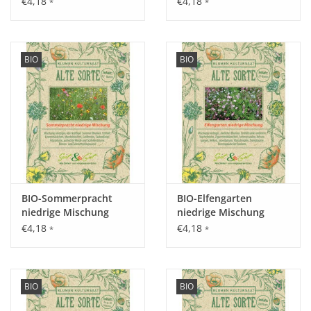
€4,18
€4,18
*
*
Aussaat:
BIO
BIO
Innen von März - April, von April - Mai im Freiland pflanzen.
Keimung:
Optimale Keimung bei 18 - 20°C, nach ca. 14 - 21 Tagen.
BIO-Sommerpracht
BIO-Elfengarten
Kultur:
niedrige Mischung
niedrige Mischung
€4,18
€4,18
Pflanzabstand 30 cm in der Reihe, 30 cm zwischen den
*
*
Reihen.
Saattiefe: 0,5 cm.
BIO
BIO