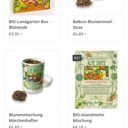
BIO-Landgarten Box -
Balkon-Blumeninsel -
Blühende
Dose
Bodenverbesserer
€9,95
€6,89
*
*
BIO
Blumenmischung
BIO-Islandmohn
Märchenhafter
Mischung
Zauberteppich - Dose
€6,89
€4,18
*
*