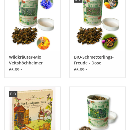
Wildkräuter-Mix
BIO-Schmetterlings-
Veitshöchheimer
Freude - Dose
Bienenweide - Dose
€6,89
€6,89
*
*
BIO