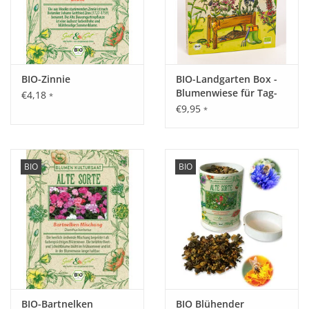
BIO-Zinnie
BIO-Landgarten Box -
Blumenwiese für Tag-
€4,18
*
und Nachtfalter
€9,95
*
BIO
BIO
BIO-Bartnelken
BIO Blühender