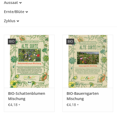
Aussaat
Alte Sorte
Januar
Warmkeimer
Katalog
Ernte/Blüte
Februar
Kaltkeimer
März
März
Zyklus
Lichtkeimer
April
April
Dunkelkeimer
Einjährig
Mai
Mai
Mehrjährig
Juni
Juni
Juli
Juli
BIO
BIO
August
August
September
September
Oktober
Oktober
November
Dezember
BIO-Schattenblumen
BIO-Bauerngarten
Mischung
Mischung
€4,18
€4,18
*
*