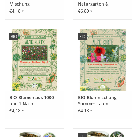
Mischung
Naturgarten &
Blumenwiese - Dose
€4,18
€6,89
*
*
BIO
BIO
BIO-Blumen aus 1000
BIO-Blühmischung
und 1 Nacht
Sommertraum
€4,18
€4,18
*
*
BIO