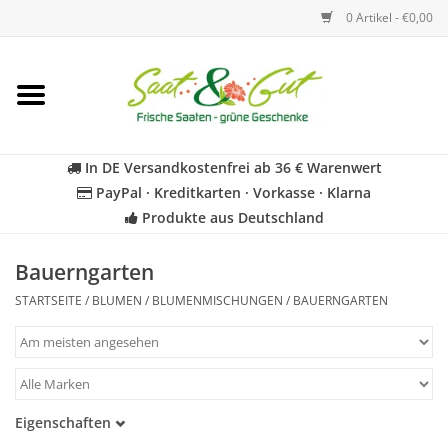
0 Artikel - €0,00
Startseite
Blumen
In DE Versandkostenfrei ab 36 € Warenwert
PayPal · Kreditkarten · Vorkasse · Klarna
Gemüse
Produkte aus Deutschland
Kräuter
Bauerngarten
STARTSEITE
/
BLUMEN
/
BLUMENMISCHUNGEN
/
BAUERNGARTEN
BIO
Für Kinder
Eigenschaften
Geschenkideen
Samenfest