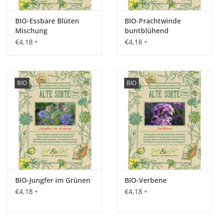
Tipp:
BIO-Essbare Blüten
BIO-Prachtwinde
Im Spätsommer abmähen, die mehrjährigen Arten wachsen
Mischung
buntblühend
und blühen in den Folgejahren.
€4,18
€4,18
*
*
Inhalt:
1,25 g
BIO
BIO
BIO-Jungfer im Grünen
BIO-Verbene
€4,18
€4,18
*
*