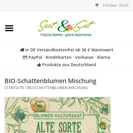
0 Artikel - €0,00
Startseite
Blumen
In DE Versandkostenfrei ab 36 € Warenwert
PayPal · Kreditkarten · Vorkasse · Klarna
Gemüse
Produkte aus Deutschland
Kräuter
BIO-Schattenblumen Mischung
STARTSEITE
/
BIO-SCHATTENBLUMEN MISCHUNG
BIO
Für Kinder
Geschenkideen