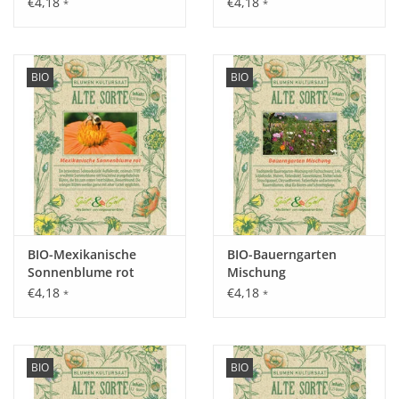
€4,18
€4,18
*
*
BIO
BIO
Aussaat:
Ab Ende April bis Juni an Ort und Stelle. Saatgut andrücken
und während der Keimphase feucht halten.
Keimung:
1 – 3 Wochen nach der Aussaat bei einer optimalen
Temperatur von 14 – 18 °C.
BIO-Mexikanische
BIO-Bauerngarten
Sonnenblume rot
Mischung
€4,18
€4,18
*
*
Kultur:
Gleichmäßig und breitwürfig ausbringen.
BIO
BIO
Saattiefe: 0,5 cm.