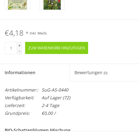
€4,18
*
Inkl. MwSt.
+
ZUM WARENKORB HINZUFÜGEN
-
Informationen
Bewertungen
(0)
Artikelnummer::
SuG-AS-0440
Verfügbarkeit:
Auf Lager
(72)
Lieferzeit:
2-4 Tage
Grundpreis:
€0,00 /
BIO-Schattenblumen Mischung
Ein- und Mehrjährig · Samenfest