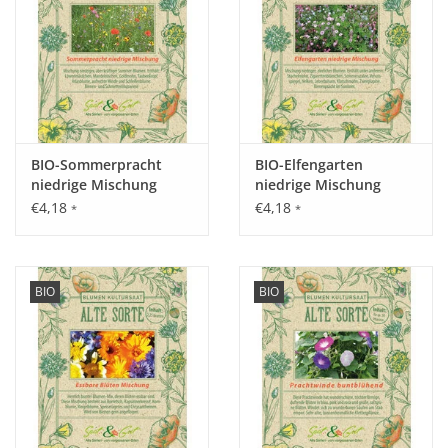
Standort:
Speziell für halbschattige und schattige Lagen. Keine
besonderen Ansprüche, normale Grunddüngung.
BIO-Sommerpracht
BIO-Elfengarten
niedrige Mischung
niedrige Mischung
Ernte / Blüte:
€4,18
€4,18
*
*
Blütezeit ab Juni. Nacheinander abblühend für eine
ganzjährige, schöne Sommerflor.
BIO
BIO
Verwendung:
Ein Blickfang mit naturnahen Sommerblumen zur Aussaat
auch zwischen Gehölzen oder als Anlage zum Verwildern für
Beete und Vorgärten bestens geeignet.