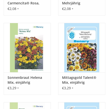
Carmencita® Rosa,
Mehrjährig
einjährig
€2,08
€2,08
*
*
Sonnenbraut Helena
Mittagsgold Talent®
Mix, einjährig
Mix, einjährig
€3,29
€3,29
*
*