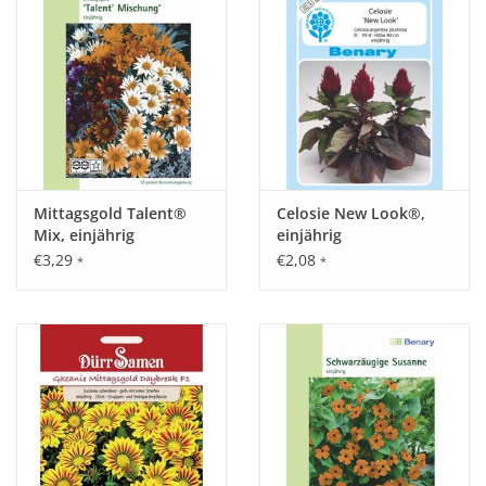
Mittagsgold Talent®
Celosie New Look®,
Mix, einjährig
einjährig
€3,29
€2,08
*
*