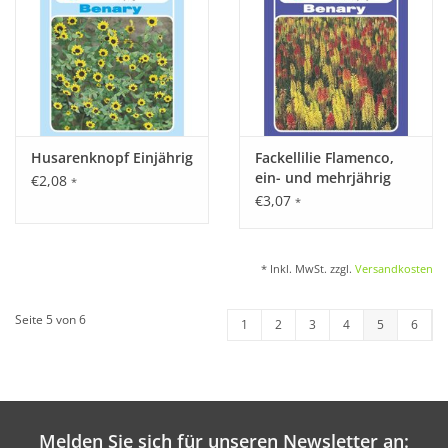
Husarenknopf Einjährig
Fackellilie Flamenco,
ein- und mehrjährig
€2,08
*
€3,07
*
* Inkl. MwSt. zzgl.
Versandkosten
Seite 5 von 6
1
2
3
4
5
6
Melden Sie sich für unseren Newsletter an: