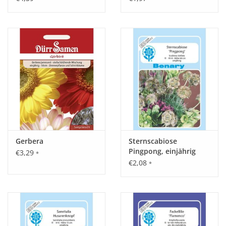
Gerbera
Sternscabiose
Pingpong, einjährig
€3,29
*
€2,08
*