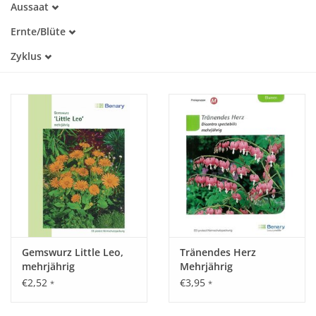
Aussaat
Alte Sorte
Januar
Warmkeimer
Katalog
Ernte/Blüte
Februar
Kaltkeimer
März
März
Zyklus
Lichtkeimer
April
April
Dunkelkeimer
Einjährig
Mai
Mai
Mehrjährig
Juni
Juni
Juli
Juli
August
August
September
September
Oktober
Oktober
November
November
Dezember
Gemswurz Little Leo,
Tränendes Herz
mehrjährig
Mehrjährig
€2,52
€3,95
*
*