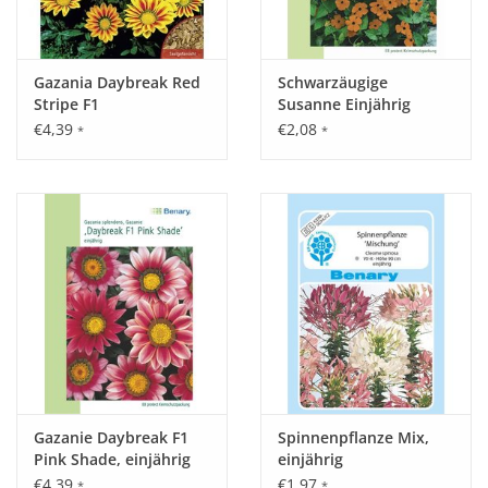
Gazania Daybreak Red
Schwarzäugige
Stripe F1
Susanne Einjährig
€4,39
€2,08
*
*
Gazanie Daybreak F1
Spinnenpflanze Mix,
Pink Shade, einjährig
einjährig
€4,39
€1,97
*
*