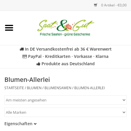
0 Artikel - €0,00
Startseite
Blumen
In DE Versandkostenfrei ab 36 € Warenwert
PayPal · Kreditkarten · Vorkasse · Klarna
Gemüse
Produkte aus Deutschland
Kräuter
Blumen-Allerlei
STARTSEITE
/
BLUMEN
/
BLUMENSAMEN
/
BLUMEN-ALLERLEI
BIO
Für Kinder
Eigenschaften
Geschenkideen
Samenfest