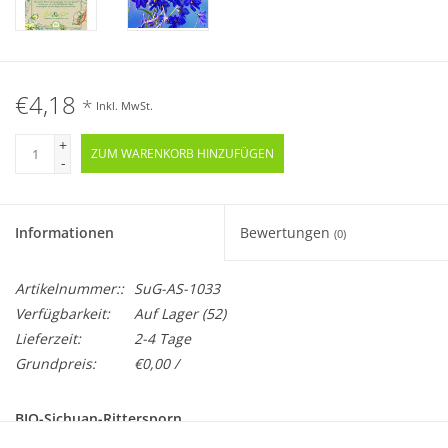
€4,18
*
Inkl. MwSt.
+
ZUM WARENKORB HINZUFÜGEN
-
Informationen
Bewertungen
(0)
Artikelnummer::
SuG-AS-1033
Verfügbarkeit:
Auf Lager
(52)
Lieferzeit:
2-4 Tage
Grundpreis:
€0,00 /
BIO-Sichuan-Rittersporn
Mehrjährig · Samenfest