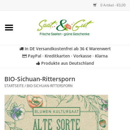
0 Artikel - €0,00
Startseite
Blumen
In DE Versandkostenfrei ab 36 € Warenwert
PayPal · Kreditkarten · Vorkasse · Klarna
Gemüse
Produkte aus Deutschland
Kräuter
BIO-Sichuan-Rittersporn
STARTSEITE
/
BIO-SICHUAN-RITTERSPORN
BIO
Für Kinder
Geschenkideen