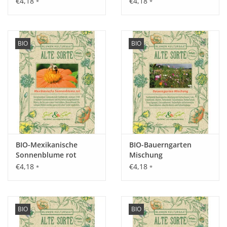
€4,18
€4,18
*
*
BIO
BIO
Aussaat:
Vorzucht innen von März - April, von März - April im Freiland.
Keimung:
Optimale Keimung bei 12 - 16°C, nach ca. 14 - 28 Tagen.
BIO-Mexikanische
BIO-Bauerngarten
Sonnenblume rot
Mischung
€4,18
€4,18
Kultur:
*
*
Pflanzabstand 25 cm in der Reihe, 25 cm zwischen den
Reihen.
Saattiefe: 1 - 2 cm.
BIO
BIO