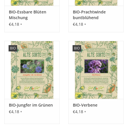
Bodendecker an.
BIO-Essbare Blüten
BIO-Prachtwinde
Mischung
buntblühend
Inhalt:
€4,18
€4,18
*
*
0,25 g
BIO
BIO
BIO-Jungfer im Grünen
BIO-Verbene
€4,18
€4,18
*
*