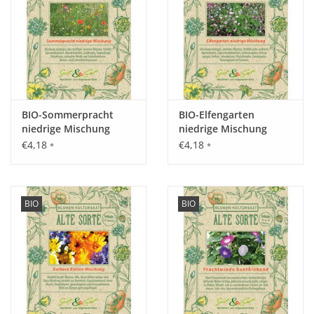
Standort:
Sonnig, wenn möglich windgeschützt, feuchter,
nährstoffreicher, tiefgründiger und eher lehmiger Boden.
BIO-Sommerpracht
BIO-Elfengarten
Ernte / Blüte:
niedrige Mischung
niedrige Mischung
Juni - September.
€4,18
€4,18
*
*
Verwendung:
BIO
BIO
Ein absoluter Blickfang im Beet, zählt zu den Leitstauden.
Wichtig bei der Gartenplanung und eine echter
Bienenfreund.
Tipp:
Zur Beschattung des unteren Teils bieten sich ergänzende