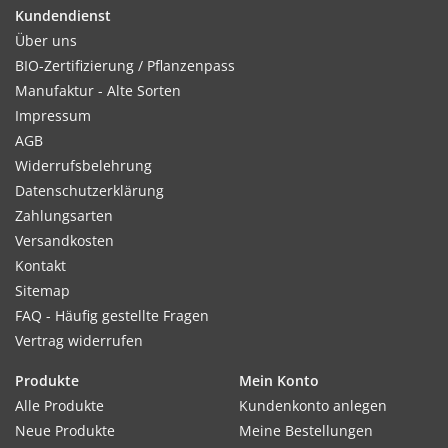
Kundendienst
Kultur:
Über uns
Gleichmäßig und breitwürfig ausbringen.
BIO-Zertifizierung / Pflanzenpass
Manufaktur - Alte Sorten
Impressum
AGB
Standort:
Widerrufsbelehrung
Sonnig bis halbschattig. Humoser, nährstoffreicher
Datenschutzerklärung
Gartenboden. Spätere Düngung fördert das Blütenwachstum.
Zahlungsarten
Versandkosten
Kontakt
Ernte / Blüte:
Sitemap
Blütezeit ab Juni. Nacheinander abblühend für eine
FAQ - Häufig gestellte Fragen
ganzjährige, schöne Sommerflor bis zum Frost.
Vertrag widerrufen
Produkte
Mein Konto
Alle Produkte
Kundenkonto anlegen
Verwendung:
Neue Produkte
Meine Bestellungen
Ein Blickfang mit vielen bunten Blumen für Beete,