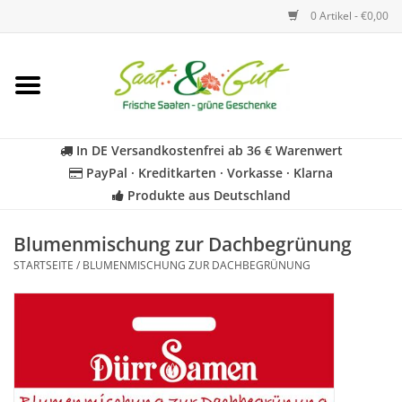
0 Artikel - €0,00
Startseite
Blumen
In DE Versandkostenfrei ab 36 € Warenwert
PayPal · Kreditkarten · Vorkasse · Klarna
Gemüse
Produkte aus Deutschland
Kräuter
Blumenmischung zur Dachbegrünung
STARTSEITE
/
BLUMENMISCHUNG ZUR DACHBEGRÜNUNG
BIO
Für Kinder
Geschenkideen