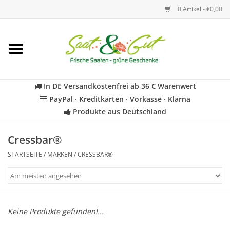
0 Artikel - €0,00
Startseite
Blumen
In DE Versandkostenfrei ab 36 € Warenwert
PayPal · Kreditkarten · Vorkasse · Klarna
Gemüse
Produkte aus Deutschland
Kräuter
Cressbar®
STARTSEITE
/
MARKEN
/
CRESSBAR®
BIO
Für Kinder
Keine Produkte gefunden!...
Geschenkideen