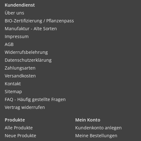
Kundendienst
Über uns
BIO-Zertifizierung / Pflanzenpass
Kultur:
Manufaktur - Alte Sorten
Reihenabstand 50-60cm, in der Reihe 8–10cm. Bei Horstsaat
Impressum
Reihenabstand 50cm und alle 40cm 3 Korn auslegen.
AGB
Widerrufsbelehrung
Datenschutzerklärung
Zahlungsarten
Standort:
Versandkosten
Sonnige, warme und windgeschützte Lage. Humoser,
Kontakt
lockerer, sandig–lehmiger Boden ist günstig. Schwere Böden
Sitemap
vor Aussaat unbedingt auflockern.
FAQ - Häufig gestellte Fragen
Vertrag widerrufen
Ernte / Blüte:
Produkte
Mein Konto
Erste Ernte ca. 10 Wochen nach der Aussaat. Späte Aussaaten
Alle Produkte
Kundenkonto anlegen
bis zum Frost. Bohnen nie bei Nässe anfassen oder ernten.
Neue Produkte
Meine Bestellungen