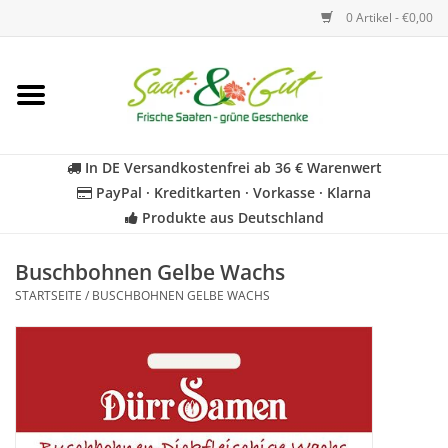
0 Artikel - €0,00
Startseite
Blumen
In DE Versandkostenfrei ab 36 € Warenwert
PayPal · Kreditkarten · Vorkasse · Klarna
Gemüse
Produkte aus Deutschland
Kräuter
Buschbohnen Gelbe Wachs
STARTSEITE
/
BUSCHBOHNEN GELBE WACHS
BIO
Für Kinder
Geschenkideen