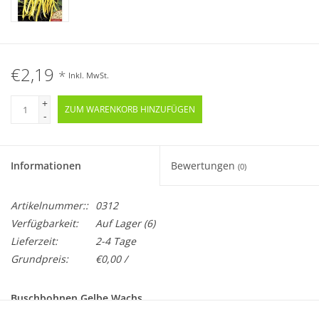
€2,19
*
Inkl. MwSt.
+
ZUM WARENKORB HINZUFÜGEN
-
Informationen
Bewertungen
(0)
Artikelnummer::
0312
Verfügbarkeit:
Auf Lager
(6)
Lieferzeit:
2-4 Tage
Grundpreis:
€0,00 /
Buschbohnen Gelbe Wachs
Phaseolus vulgaris