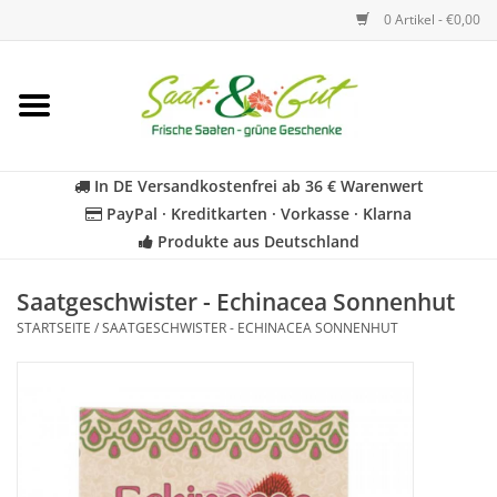
0 Artikel - €0,00
Startseite
Blumen
In DE Versandkostenfrei ab 36 € Warenwert
PayPal · Kreditkarten · Vorkasse · Klarna
Gemüse
Produkte aus Deutschland
Kräuter
Saatgeschwister - Echinacea Sonnenhut
STARTSEITE
/
SAATGESCHWISTER - ECHINACEA SONNENHUT
BIO
Für Kinder
Geschenkideen