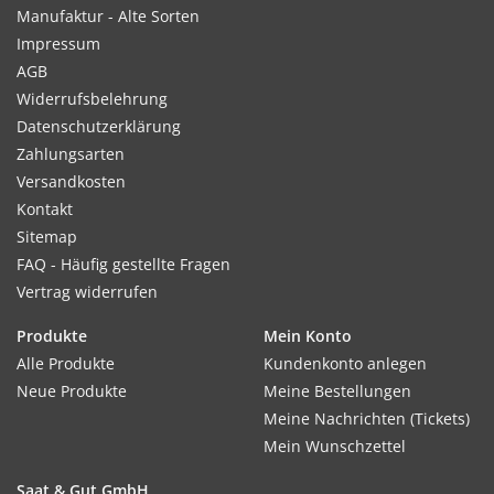
Manufaktur - Alte Sorten
10-15 Tage bei 15-20 Grad Celsius
Impressum
AGB
Widerrufsbelehrung
Kultur:
Datenschutzerklärung
Pflanztiefe 0,2 cm. Pikieren nach 4 - 5 Wochen. Abstand: 40-
Zahlungsarten
150 cm.
Versandkosten
Kontakt
Sitemap
FAQ - Häufig gestellte Fragen
Standort:
Vertrag widerrufen
Echinacea liebt einen sonnigen Standort mit wenig, aber
Produkte
Mein Konto
regelmäßiger Wasserzufuhr.
Alle Produkte
Kundenkonto anlegen
Neue Produkte
Meine Bestellungen
Ernte / Blüte:
Meine Nachrichten (Tickets)
Juli bis September.
Mein Wunschzettel
Saat & Gut GmbH