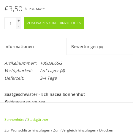
€3,50
*
Inkl. MwSt.
+
ZUM WARENKORB HINZUFÜGEN
-
Informationen
Bewertungen
(0)
Artikelnummer::
1000366SG
Verfügbarkeit:
Auf Lager
(4)
Lieferzeit:
2-4 Tage
Saatgeschwister - Echinacea Sonnenhut
Echinacea purpurea
Sonnenhüte
/
Stadtgärtner
Zur Wunschliste hinzufügen
/
Zum Vergleich hinzufügen
/
Drucken