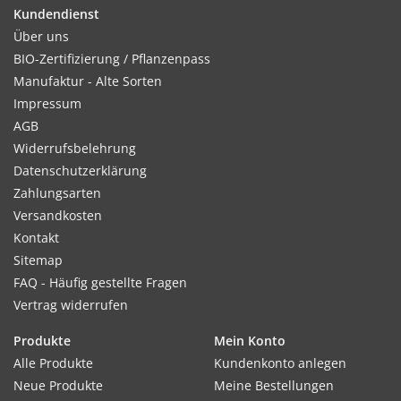
Pferdemist empfehlenswert.
Kundendienst
Über uns
BIO-Zertifizierung / Pflanzenpass
Manufaktur - Alte Sorten
Kultur:
Impressum
Reihenabstand ca. 100cm, in der Reihe 30 cm. Pro Pflanzloch
AGB
4 Samenkörner, bei Vorzucht in Töpfen 2 Körner pro Topf.
Widerrufsbelehrung
Datenschutzerklärung
Zahlungsarten
Versandkosten
Standort:
Kontakt
Gurken benötigen möglichst warmen, humosen, lockeren
Sitemap
Boden, eine gute Nährstoffversorgung und sehr viel Wasser.
FAQ - Häufig gestellte Fragen
Sonnig bis halbschattig und windgeschützt.
Vertrag widerrufen
Produkte
Mein Konto
Ernte / Blüte:
Alle Produkte
Kundenkonto anlegen
Ernte ca. 80 Tage nach der Aussaat. Erste Früchte früh
Neue Produkte
Meine Bestellungen
abernten, damit die Pfl anze nicht ihre ganze Kraft in die