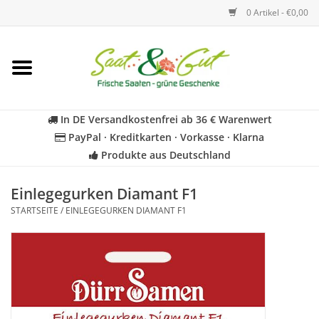
0 Artikel - €0,00
Startseite
Blumen
In DE Versandkostenfrei ab 36 € Warenwert
PayPal · Kreditkarten · Vorkasse · Klarna
Gemüse
Produkte aus Deutschland
Kräuter
Einlegegurken Diamant F1
STARTSEITE
/
EINLEGEGURKEN DIAMANT F1
BIO
Für Kinder
Geschenkideen