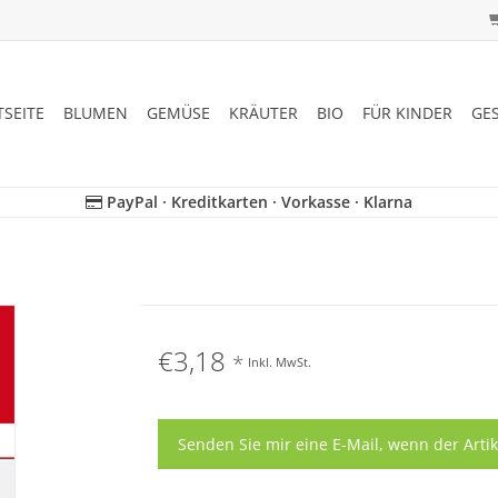
TSEITE
BLUMEN
GEMÜSE
KRÄUTER
BIO
FÜR KINDER
GE
PayPal · Kreditkarten · Vorkasse · Klarna
€3,18
*
Inkl. MwSt.
Senden Sie mir eine E-Mail, wenn der Artik