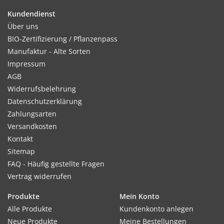
Kundendienst
Kultur:
Über uns
Reihenabstand 10–15cm. Bei breitwürfiger Aussaat für eine
BIO-Zertifizierung / Pflanzenpass
gute Entwicklung nicht zu dicht säen.
Manufaktur - Alte Sorten
Impressum
AGB
Widerrufsbelehrung
Standort:
Datenschutzerklärung
An der Saatstelle sollte der Boden vorher gelockert werden,
Zahlungsarten
eine Grunddüngung ist ausreichend.
Versandkosten
Kontakt
Sitemap
Ernte / Blüte:
FAQ - Häufig gestellte Fragen
Erste Ernte nach ca. 80 Tage. Empfehlenswert ist eine
Vertrag widerrufen
laufende Aussaat im Abstand von 2 Wochen.
Produkte
Mein Konto
Alle Produkte
Kundenkonto anlegen
Neue Produkte
Meine Bestellungen