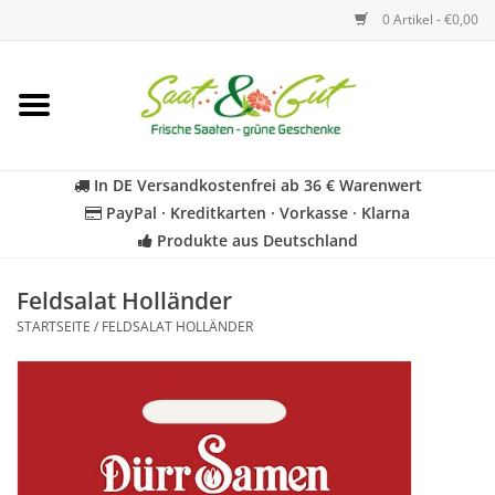
0 Artikel - €0,00
Startseite
Blumen
In DE Versandkostenfrei ab 36 € Warenwert
PayPal · Kreditkarten · Vorkasse · Klarna
Gemüse
Produkte aus Deutschland
Kräuter
Feldsalat Holländer
STARTSEITE
/
FELDSALAT HOLLÄNDER
BIO
Für Kinder
Geschenkideen