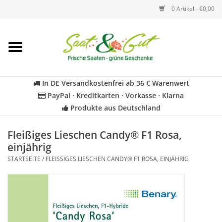
0 Artikel - €0,00
Startseite
Blumen
In DE Versandkostenfrei ab 36 € Warenwert
PayPal · Kreditkarten · Vorkasse · Klarna
Gemüse
Produkte aus Deutschland
Kräuter
Fleißiges Lieschen Candy® F1 Rosa,
einjährig
STARTSEITE
/
FLEISSIGES LIESCHEN CANDY® F1 ROSA, EINJÄHRIG
BIO
Für Kinder
Geschenkideen