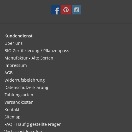
Keimung:
Bei 18 - 22 °C in 2 - 3 Wochen.
Kundendienst
Über uns
Kultur:
BIO-Zertifizierung / Pflanzenpass
Keinesfalls vor Ende Mai/Anfang Juni auspflanzen, da sie sehr
Manufaktur - Alte Sorten
frost- und kälteempfindlich sind. Pflanzabstand: 25 x 30 cm.
Impressum
AGB
Widerrufsbelehrung
Datenschutzerklärung
Standort:
Zahlungsarten
Sonnig bis halbschattig.
Versandkosten
Kontakt
Sitemap
Ernte / Blüte:
FAQ - Häufig gestellte Fragen
Ab Juni - Oktober
Vertrag widerrufen