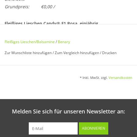
Grundpreis:
€0,00 /
Fleißiges Lieschen Candy® F1 Rosa, einjährig
Impatiens walleriana
Fleißiges Lieschen/Balsamine
/
Benary
Herausragende Keimkraft und einheitliche
Zur Wunschliste hinzufügen
/
Zum Vergleich hinzufügen
/
Drucken
Jungpflanzenentwicklung, frühe Blüte, enges Blütenfenster,
ausgezeichnete Gartenleistung und Wettertoleranz. Höchste
Saatgut-Qualität. Einjährig. 20 cm.
* Inkl. MwSt. zzgl.
Versandkosten
Aussaat:
Von Januar bis Mai, günstig Februar bis April, in Schalen oder
Melden Sie sich für unseren Newsletter an:
Saatkiste am hellen Standort. Samen nur leicht andrücken,
nicht bedecken.
ABONNIEREN