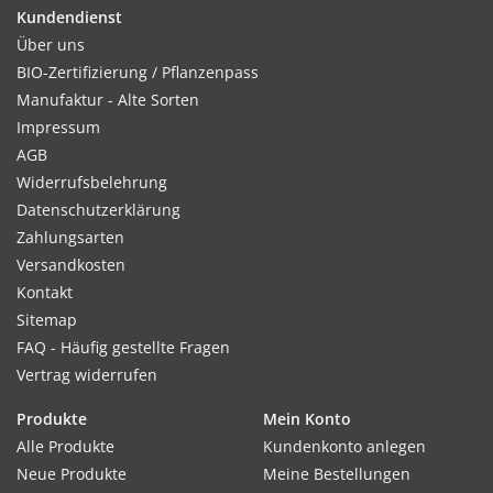
Kundendienst
Kultur:
Über uns
Reihenabstand 30-40cm, in der Reihe 25cm. Bei Bedarf die
BIO-Zertifizierung / Pflanzenpass
Pflanzen vereinzeln, um eine bessere Entwicklung zu
Manufaktur - Alte Sorten
gewährleisten.
Impressum
AGB
Widerrufsbelehrung
Datenschutzerklärung
Standort:
Zahlungsarten
Sonnig bis halbschattig. Durchkässiger, humoser,
Versandkosten
nährstoffreicher und feuchter Boden. Tiefgründig, nicht zu
Kontakt
sauer. Mittelzehrer, Überdüngung vermeiden.
Sitemap
FAQ - Häufig gestellte Fragen
Vertrag widerrufen
Ernte / Blüte:
Ernte ca. 3-4 Monate nach der Aussaat. Lagerung gut möglich
Produkte
Mein Konto
im kühlen, frostsicheren Keller.
Alle Produkte
Kundenkonto anlegen
Neue Produkte
Meine Bestellungen