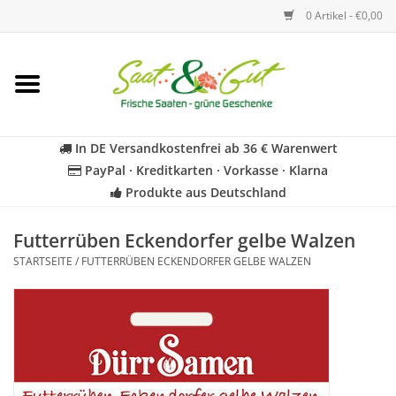
0 Artikel - €0,00
Startseite
Blumen
In DE Versandkostenfrei ab 36 € Warenwert
PayPal · Kreditkarten · Vorkasse · Klarna
Gemüse
Produkte aus Deutschland
Kräuter
Futterrüben Eckendorfer gelbe Walzen
STARTSEITE
/
FUTTERRÜBEN ECKENDORFER GELBE WALZEN
BIO
Für Kinder
Geschenkideen