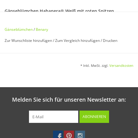
Gänseblümchen Habanera® Weiß mit roten Spitzen,
zweijährig
Bellis perennis
Gänseblümchen
/
Benary
Zur Wunschliste hinzufügen
/
Zum Vergleich hinzufügen
/
Drucken
Große, dichtgefüllte Strahlenblüten in einzigartiger
Farbkombination. Zweijährig. 15 cm.
* Inkl. MwSt. zzgl.
Versandkosten
Aussaat:
Im Juni/Juli ins Freiland oder Frühbeetkasten. Samen leicht
bedecken.
Melden Sie sich für unseren Newsletter an:
ABONNIEREN
Keimung:
Bei ca. 18 °C in 7 - 14 Tagen.