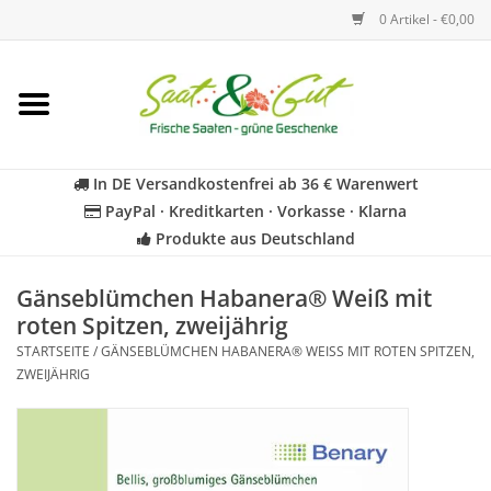
0 Artikel - €0,00
Startseite
Blumen
In DE Versandkostenfrei ab 36 € Warenwert
PayPal · Kreditkarten · Vorkasse · Klarna
Gemüse
Produkte aus Deutschland
Kräuter
Gänseblümchen Habanera® Weiß mit
roten Spitzen, zweijährig
STARTSEITE
/
GÄNSEBLÜMCHEN HABANERA® WEISS MIT ROTEN SPITZEN, Z
BIO
WEIJÄHRIG
Für Kinder
Geschenkideen