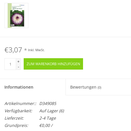
€3,07
*
Inkl. MwSt.
+
ZUM WARENKORB HINZUFÜGEN
-
Informationen
Bewertungen
(0)
Artikelnummer::
D349085
Verfügbarkeit:
Auf Lager
(6)
Lieferzeit:
2-4 Tage
Grundpreis:
€0,00 /