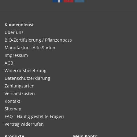
Kultur:
Kundendienst
Bis zum Auflaufen schattig und feucht halten, dann hell und
Über uns
luftig weiterkultivieren. Im August/September auspflanzen.
BIO-Zertifizierung / Pflanzenpass
Pflanzabstand: 20 x 10 cm.
Manufaktur - Alte Sorten
Impressum
AGB
Widerrufsbelehrung
Standort:
Datenschutzerklärung
Sonnig
Zahlungsarten
Versandkosten
Kontakt
Ernte / Blüte:
Sitemap
ab April - Mai
FAQ - Häufig gestellte Fragen
Vertrag widerrufen
Produkte
Mein Konto