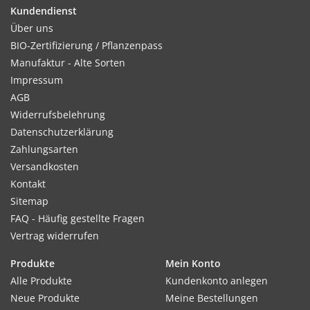
Kundendienst
Über uns
Kultur:
BIO-Zertifizierung / Pflanzenpass
Dicht aussäen. Freilandsaat im Reihenabstand von ca. 15–20
Manufaktur - Alte Sorten
cm. Sommer-Freilandsaaten nur in schattiger Lage.
Impressum
AGB
Widerrufsbelehrung
Datenschutzerklärung
Standort:
Zahlungsarten
Möglichst keiner direkten Sonneneinstrahlung aussetzen. Bei
Versandkosten
Aussaat auf Erde, lockeres, nährstoffreiches und humoses
Kontakt
Substrat wählen.
Sitemap
FAQ - Häufig gestellte Fragen
Vertrag widerrufen
Ernte / Blüte:
Ernte nach 4–8 Tagen bei einer Höhe von ca. 6–7cm. Die
Produkte
Mein Konto
jungen Pflanzen mit einer Schere oder Messer vorsichtig
Alle Produkte
Kundenkonto anlegen
abschneiden.
Neue Produkte
Meine Bestellungen