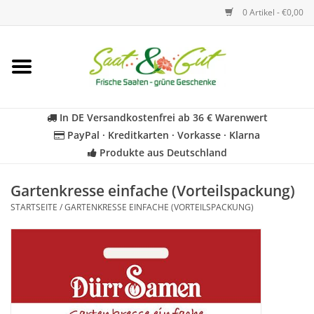
0 Artikel - €0,00
Startseite
Blumen
In DE Versandkostenfrei ab 36 € Warenwert
PayPal · Kreditkarten · Vorkasse · Klarna
Gemüse
Produkte aus Deutschland
Kräuter
Gartenkresse einfache (Vorteilspackung)
STARTSEITE
/
GARTENKRESSE EINFACHE (VORTEILSPACKUNG)
BIO
Für Kinder
Geschenkideen