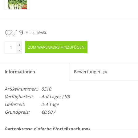
€2,19
*
Inkl. MwSt.
+
ZUM WARENKORB HINZUFÜGEN
-
Informationen
Bewertungen
(0)
Artikelnummer::
0510
Verfügbarkeit:
Auf Lager
(10)
Lieferzeit:
2-4 Tage
Grundpreis:
€0,00 /
Gartenkresse einfache (Vorteilspackung)
Lepidium sativum