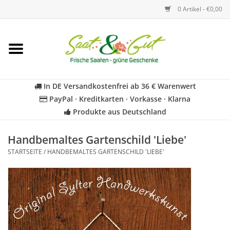
0 Artikel - €0,00
Startseite
Blumen
In DE Versandkostenfrei ab 36 € Warenwert
PayPal · Kreditkarten · Vorkasse · Klarna
Gemüse
Produkte aus Deutschland
Kräuter
Handbemaltes Gartenschild 'Liebe'
STARTSEITE
/
HANDBEMALTES GARTENSCHILD 'LIEBE'
BIO
Für Kinder
Geschenkideen