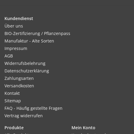
Keimung erfolgt nach 2–3 Wochen bei ca. 20°C.
Kundendienst
Über uns
Kultur:
BIO-Zertifizierung / Pflanzenpass
Ca. Mitte Mai nach Frostgefahr auspflanzen. Im Abstand von
Manufaktur - Alte Sorten
20–35cm.
Impressum
AGB
Widerrufsbelehrung
Datenschutzerklärung
Standort:
Zahlungsarten
Benötigt viel Wärme und Sonne. Durchlässiger, kalkreicher
Versandkosten
Boden ist ideal. Regelmäßige Düngung fördert Wachstum und
Kontakt
Blüte.
Sitemap
FAQ - Häufig gestellte Fragen
Vertrag widerrufen
Ernte / Blüte:
Blütezeit von Juni–Frostbeginn. Blüte nur bei Sonne geöffnet.
Produkte
Mein Konto
Verblühte Blütenstände abschneiden.