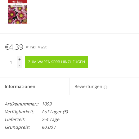
€4,39
*
Inkl. MwSt.
+
ZUM WARENKORB HINZUFÜGEN
-
Informationen
Bewertungen
(0)
Artikelnummer::
1099
Verfügbarkeit:
Auf Lager
(5)
Lieferzeit:
2-4 Tage
Grundpreis:
€0,00 /