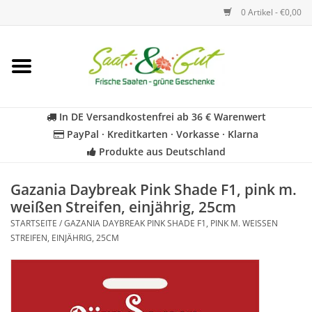
0 Artikel - €0,00
Startseite
Blumen
In DE Versandkostenfrei ab 36 € Warenwert
PayPal · Kreditkarten · Vorkasse · Klarna
Gemüse
Produkte aus Deutschland
Kräuter
Gazania Daybreak Pink Shade F1, pink m.
weißen Streifen, einjährig, 25cm
STARTSEITE
/
GAZANIA DAYBREAK PINK SHADE F1, PINK M. WEISSEN S
BIO
TREIFEN, EINJÄHRIG, 25CM
Für Kinder
Geschenkideen