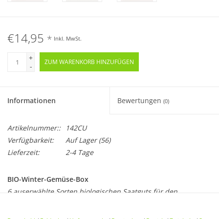
€14,95
*
Inkl. MwSt.
+
ZUM WARENKORB HINZUFÜGEN
-
Informationen
Bewertungen
(0)
Artikelnummer::
142CU
Verfügbarkeit:
Auf Lager
(56)
Lieferzeit:
2-4 Tage
BIO-Winter-Gemüse-Box
6 auserwählte Sorten biologischen Saatguts für den
heimischen Garten