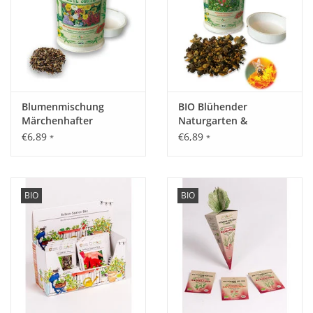
B:H:T: 168 x 209 x 25 mm
Gewicht:
115 g
Blumenmischung
BIO Blühender
Märchenhafter
Naturgarten &
Zauberteppich - Dose
Blumenwiese - Dose
€6,89
€6,89
*
*
BIO
BIO