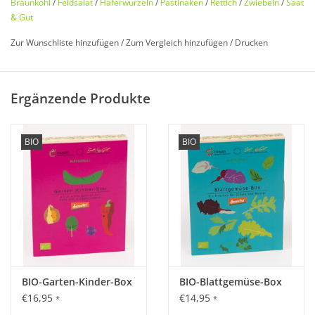
Braunkohl
/
Feldsalat
/
Haferwurzeln
/
Pastinaken
/
Rettich
/
Zwiebeln
/
Saat
& Gut
In
regionaler Zusammenarbeit
exklusiv für Sie entwickelt! Das
Zur Wunschliste hinzufügen
/
Zum Vergleich hinzufügen
/
Drucken
Gartenjahr verlängern und lang ernten!
Gemüse aus dem eigenen Garten gibt es nur von Juni bis
Oktober, oder? Zum Glück nicht! Wenn es draußen kalt und
Ergänzende Produkte
regnerisch wird, die anderen Pflanzen schon alle Viere von
sich strecken, dann beginnt die Zeit dieser
kraftstrotzenden
Saaten. Den
gesamten Winter
über frisch und knackig ernten
BIO
BIO
oder im
Spätherbst einlagern
. Im Winter
frische
Vitamine
Zuhause! Auch ein
Geschenk für die Liebsten oder Freunde
des Gärtnerns im Winter
!
Weitere Infos zu Aussaat und Kultur sind auf den Samentüten
zu finden.
BIO-Garten-Kinder-Box
BIO-Blattgemüse-Box
100% Karton Verpackung!
€16,95
€14,95
*
*