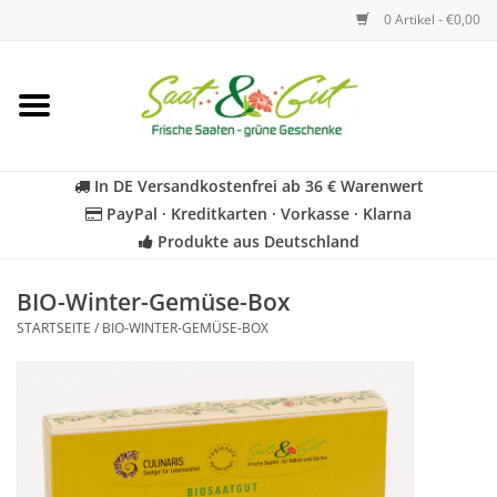
0 Artikel - €0,00
Startseite
Blumen
In DE Versandkostenfrei ab 36 € Warenwert
PayPal · Kreditkarten · Vorkasse · Klarna
Gemüse
Produkte aus Deutschland
Kräuter
BIO-Winter-Gemüse-Box
STARTSEITE
/
BIO-WINTER-GEMÜSE-BOX
BIO
Für Kinder
Geschenkideen