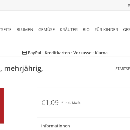
TSEITE
BLUMEN
GEMÜSE
KRÄUTER
BIO
FÜR KINDER
GE
PayPal · Kreditkarten · Vorkasse · Klarna
, mehrjährig,
STARTSE
€1,09
*
Inkl. MwSt.
Informationen