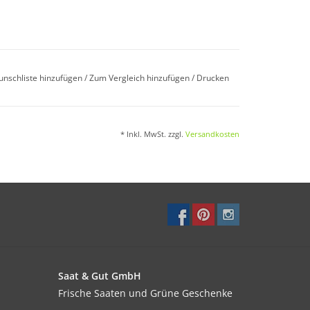
t halten. Nach Erscheinen der ersten
unschliste hinzufügen
/
Zum Vergleich hinzufügen
/
Drucken
* Inkl. MwSt. zzgl.
Versandkosten
en ab Juni/Juli im Abstand von 20x20cm.
Sonnige bis halbschattige Lage.
Saat & Gut GmbH
Frische Saaten und Grüne Geschenke
terverhältnissen bis September.