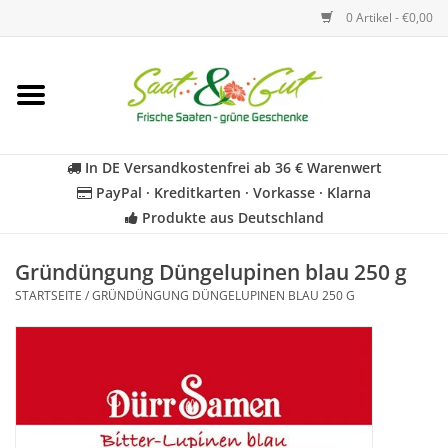
0 Artikel - €0,00
Startseite
Blumen
In DE Versandkostenfrei ab 36 € Warenwert
PayPal · Kreditkarten · Vorkasse · Klarna
Gemüse
Produkte aus Deutschland
Kräuter
Gründüngung Düngelupinen blau 250 g
STARTSEITE
/
GRÜNDÜNGUNG DÜNGELUPINEN BLAU 250 G
BIO
Für Kinder
Geschenkideen