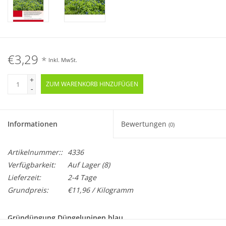
€3,29
*
Inkl. MwSt.
+
ZUM WARENKORB HINZUFÜGEN
-
Informationen
Bewertungen
(0)
Artikelnummer::
4336
Verfügbarkeit:
Auf Lager
(8)
Lieferzeit:
2-4 Tage
Grundpreis:
€11,96 / Kilogramm
Gründüngung Düngelupinen blau