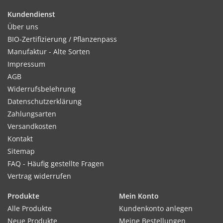
Kundendienst
Über uns
Standort:
BIO-Zertifizierung / Pflanzenpass
Nicht genutzte Beete. Strapazierte Böden.
Manufaktur - Alte Sorten
Impressum
AGB
Widerrufsbelehrung
Verwendung:
Datenschutzerklärung
Für die Gesundung des Bodens. Gute Bienenweide.
Zahlungsarten
Versandkosten
Kontakt
Inhalt:
Sitemap
250 g für 12,5 m²
FAQ - Häufig gestellte Fragen
Vertrag widerrufen
Produkte
Mein Konto
Alle Produkte
Kundenkonto anlegen
Neue Produkte
Meine Bestellungen